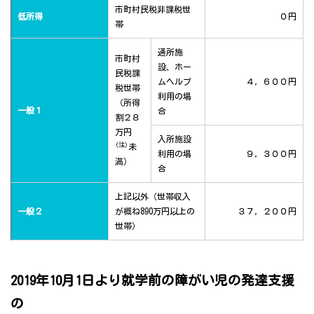
市町村民税非課税世
低所得
０円
帯
通所施
市町村
設、ホー
民税課
ムヘルプ
４，６００円
税世帯
利用の場
（所得
一般１
合
割２８
万円
入所施設
(注)
未
利用の場
９，３００円
満）
合
上記以外（世帯収入
一般２
が概ね890万円以上の
３７，２００円
世帯）
2019年10月1日より就学前の障がい児の発達支援
の