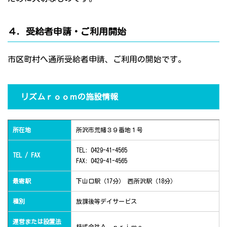
４．受給者申請・ご利用開始
市区町村へ通所受給者申請、ご利用の開始です。
リズムｒｏｏｍの施設情報
所在地
所沢市荒幡３９番地１号
TEL: 0429-41-4565
TEL / FAX
FAX: 0429-41-4565
最寄駅
下山口駅（17分） 西所沢駅（18分）
種別
放課後等デイサービス
運営または設置法
株式会社Ａ ｐｒｉｍｅ