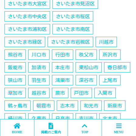
さいたま市大宮区
さいたま市見沼区
さいたま市中央区
さいたま市桜区
さいたま市浦和区
さいたま市南区
さいたま市緑区
さいたま市岩槻区
川越市
熊谷市
川口市
行田市
秩父市
所沢市
飯能市
加須市
本庄市
東松山市
春日部市
狭山市
羽生市
鴻巣市
深谷市
上尾市
草加市
越谷市
蕨市
戸田市
入間市
鶴ヶ島市
朝霞市
志木市
和光市
新座市
桶川市
久喜市
日高市
吉川市
北本市
八潮市
富士見市
三郷市
蓮田市
坂戸市
HOME
掲載のご案内
TOP
MENU