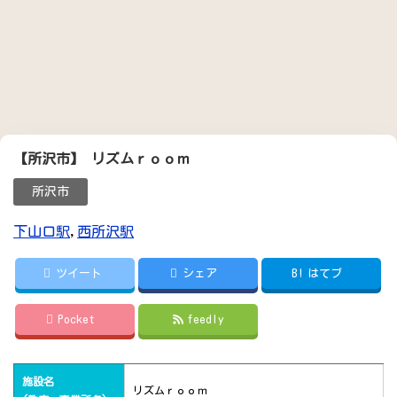
【所沢市】 リズムｒｏｏｍ
所沢市
下山口駅
,
西所沢駅
ツイート
シェア
B!
はてブ
Pocket
feedly
施設名
リズムｒｏｏｍ