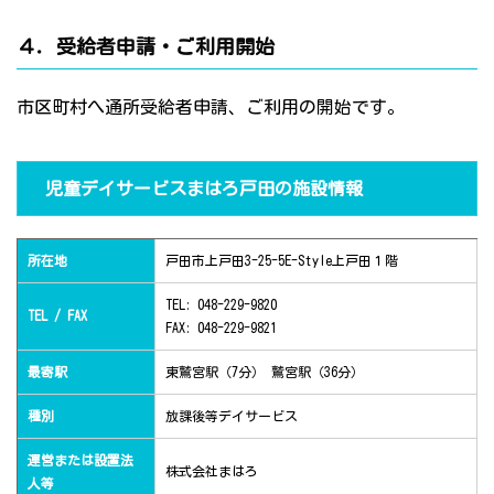
４．受給者申請・ご利用開始
市区町村へ通所受給者申請、ご利用の開始です。
児童デイサービスまはろ戸田の施設情報
所在地
戸田市上戸田3-25-5E-Style上戸田１階
TEL: 048-229-9820
TEL / FAX
FAX: 048-229-9821
最寄駅
東鷲宮駅（7分） 鷲宮駅（36分）
種別
放課後等デイサービス
運営または設置法
株式会社まはろ
人等