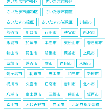
さいたま市中央区
さいたま市桜区
さいたま市浦和区
さいたま市南区
さいたま市緑区
さいたま市岩槻区
川越市
熊谷市
川口市
行田市
秩父市
所沢市
飯能市
加須市
本庄市
東松山市
春日部市
狭山市
羽生市
鴻巣市
深谷市
上尾市
草加市
越谷市
蕨市
戸田市
入間市
鶴ヶ島市
朝霞市
志木市
和光市
新座市
桶川市
久喜市
日高市
吉川市
北本市
八潮市
富士見市
三郷市
蓮田市
坂戸市
幸手市
ふじみ野市
白岡市
北足立郡伊奈町