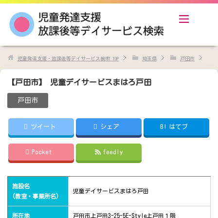
児童発達支援・放課後等デイサービス検索
TOP
埼玉県
戸田市
【戸田市】 児童デイサービスまはろ戸田
戸田市
ツイート
シェア
B!
はてブ
Pocket
feedly
施設名
児童デイサービスまはろ戸田
(教室・事業所名)
所在地
戸田市上戸田3-25-5E-Style上戸田１階