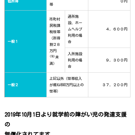
低所得
０円
帯
通所施
市町村
設、ホー
民税課
ムヘルプ
４，６００円
税世帯
利用の場
（所得
一般１
合
割２８
万円
入所施設
(注)
未
利用の場
９，３００円
満）
合
上記以外（世帯収入
一般２
が概ね890万円以上の
３７，２００円
世帯）
2019年10月1日より就学前の障がい児の発達支援
の
無償化されてます。