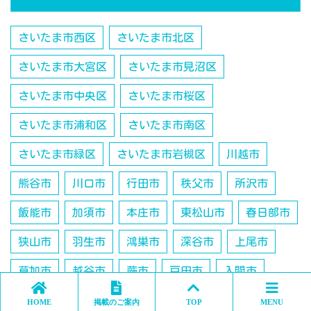
さいたま市西区
さいたま市北区
さいたま市大宮区
さいたま市見沼区
さいたま市中央区
さいたま市桜区
さいたま市浦和区
さいたま市南区
さいたま市緑区
さいたま市岩槻区
川越市
熊谷市
川口市
行田市
秩父市
所沢市
飯能市
加須市
本庄市
東松山市
春日部市
狭山市
羽生市
鴻巣市
深谷市
上尾市
草加市
越谷市
蕨市
戸田市
入間市
鶴ヶ島市
朝霞市
志木市
和光市
新座市
HOME
掲載のご案内
TOP
MENU