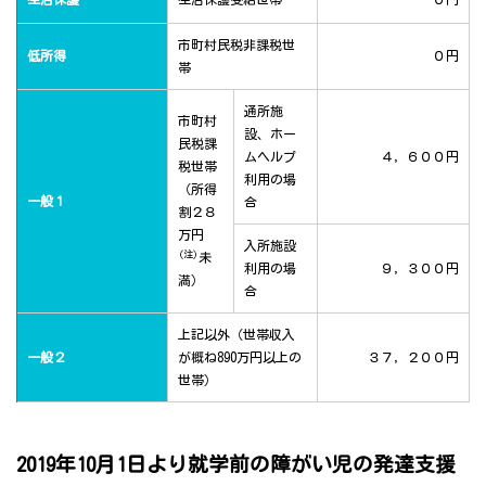
市町村民税非課税世
低所得
０円
帯
通所施
市町村
設、ホー
民税課
ムヘルプ
４，６００円
税世帯
利用の場
（所得
一般１
合
割２８
万円
入所施設
(注)
未
利用の場
９，３００円
満）
合
上記以外（世帯収入
一般２
が概ね890万円以上の
３７，２００円
世帯）
2019年10月1日より就学前の障がい児の発達支援