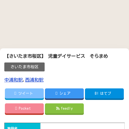
【さいたま市桜区】 児童デイサービス そらまめ
さいたま市桜区
中浦和駅
,
西浦和駅
ツイート
シェア
B!
はてブ
Pocket
feedly
施設名