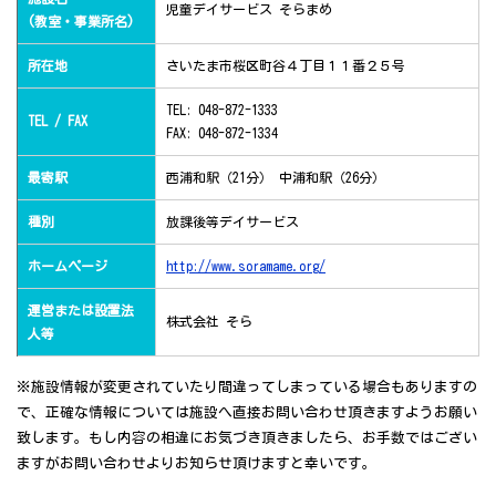
児童デイサービス そらまめ
(教室・事業所名)
所在地
さいたま市桜区町谷４丁目１１番２５号
TEL: 048-872-1333
TEL / FAX
FAX: 048-872-1334
最寄駅
西浦和駅（21分） 中浦和駅（26分）
種別
放課後等デイサービス
ホームページ
http://www.soramame.org/
運営または設置法
株式会社 そら
人等
※施設情報が変更されていたり間違ってしまっている場合もありますの
で、正確な情報については施設へ直接お問い合わせ頂きますようお願い
致します。もし内容の相違にお気づき頂きましたら、お手数ではござい
ますがお問い合わせよりお知らせ頂けますと幸いです。