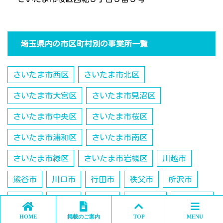
埼玉県内の市区町村別の事業所一覧
さいたま市西区
さいたま市北区
さいたま市大宮区
さいたま市見沼区
さいたま市中央区
さいたま市桜区
さいたま市浦和区
さいたま市南区
さいたま市緑区
さいたま市岩槻区
川越市
熊谷市
川口市
行田市
秩父市
所沢市
飯能市
加須市
本庄市
東松山市
春日部市
HOME
掲載のご案内
TOP
MENU
狭山市
羽生市
鴻巣市
深谷市
上尾市