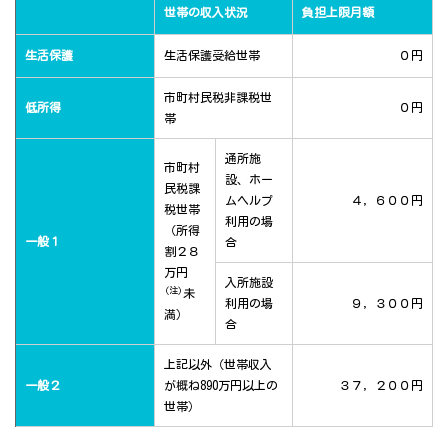
世帯の収入状況
負担上限月額
生活保護
生活保護受給世帯
０円
市町村民税非課税世
低所得
０円
帯
通所施
市町村
設、ホー
民税課
ムヘルプ
４，６００円
税世帯
利用の場
（所得
一般１
合
割２８
万円
入所施設
(注)
未
利用の場
９，３００円
満）
合
上記以外（世帯収入
一般２
が概ね890万円以上の
３７，２００円
世帯）