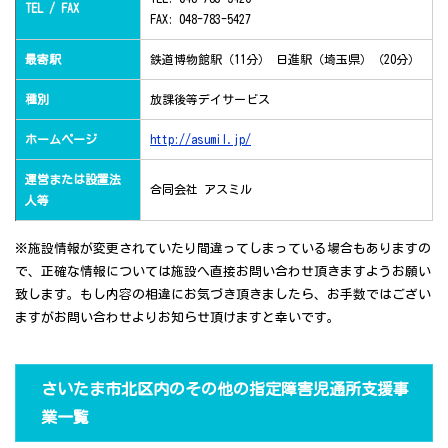
TEL / FAX
FAX: 048-783-5427
最寄駅
鉄道博物館駅（11分） 日進駅（埼玉県）（20分）
種別
放課後等デイサービス
ホームページ
http://asumil.jp/
運営または設置法
合同会社 アスミル
人等
※施設情報が変更されていたり間違ってしまっている場合もありますの
で、正確な情報については施設へ直接お問い合わせ頂きますようお願い
致します。もし内容の相違にお気づき頂きましたら、お手数ではござい
ますがお問い合わせよりお知らせ頂けますと幸いです。
さいたま市北区内のその他の指定障害児通所支援事
業一覧