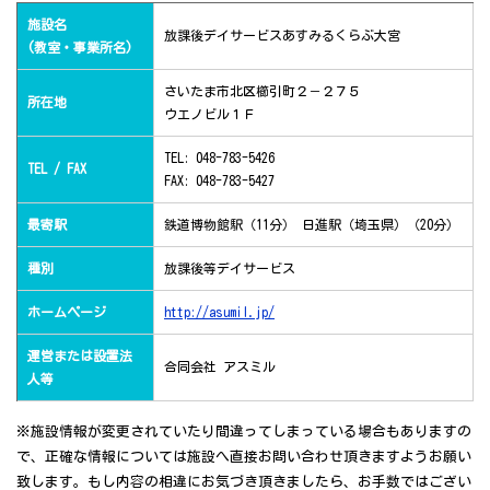
施設名
放課後デイサービスあすみるくらぶ大宮
(教室・事業所名)
さいたま市北区櫛引町２－２７５
所在地
ウエノビル１Ｆ
TEL: 048-783-5426
TEL / FAX
FAX: 048-783-5427
最寄駅
鉄道博物館駅（11分） 日進駅（埼玉県）（20分）
種別
放課後等デイサービス
ホームページ
http://asumil.jp/
運営または設置法
合同会社 アスミル
人等
※施設情報が変更されていたり間違ってしまっている場合もありますの
で、正確な情報については施設へ直接お問い合わせ頂きますようお願い
致します。もし内容の相違にお気づき頂きましたら、お手数ではござい