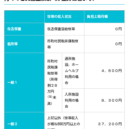
世帯の収入状況
負担上限月額
生活保護
生活保護受給世帯
０円
市町村民税非課税世
低所得
０円
帯
通所施
市町村
設、ホー
民税課
ムヘルプ
４，６００円
税世帯
利用の場
（所得
一般１
合
割２８
万円
入所施設
(注)
未
利用の場
９，３００円
満）
合
上記以外（世帯収入
一般２
が概ね890万円以上の
３７，２００円