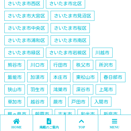
さいたま市西区
さいたま市北区
さいたま市大宮区
さいたま市見沼区
さいたま市中央区
さいたま市桜区
さいたま市浦和区
さいたま市南区
さいたま市緑区
さいたま市岩槻区
川越市
熊谷市
川口市
行田市
秩父市
所沢市
飯能市
加須市
本庄市
東松山市
春日部市
狭山市
羽生市
鴻巣市
深谷市
上尾市
草加市
越谷市
蕨市
戸田市
入間市
鶴ヶ島市
朝霞市
志木市
和光市
新座市
桶川市
久喜市
日高市
吉川市
北本市
HOME
掲載のご案内
TOP
MENU