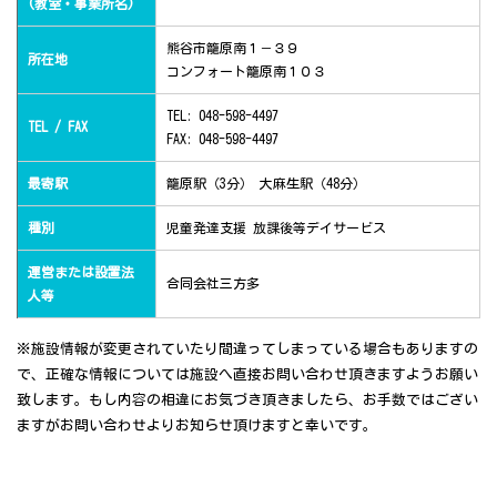
(教室・事業所名)
熊谷市籠原南１－３９
所在地
コンフォート籠原南１０３
TEL: 048-598-4497
TEL / FAX
FAX: 048-598-4497
最寄駅
籠原駅（3分） 大麻生駅（48分）
種別
児童発達支援 放課後等デイサービス
運営または設置法
合同会社三方多
人等
※施設情報が変更されていたり間違ってしまっている場合もありますの
で、正確な情報については施設へ直接お問い合わせ頂きますようお願い
致します。もし内容の相違にお気づき頂きましたら、お手数ではござい
ますがお問い合わせよりお知らせ頂けますと幸いです。