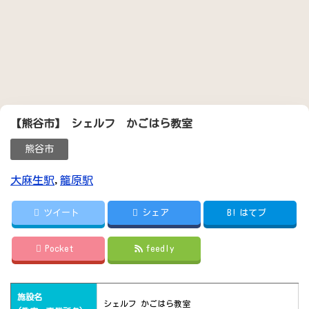
【熊谷市】 シェルフ かごはら教室
熊谷市
大麻生駅
,
籠原駅
ツイート
シェア
B!
はてブ
Pocket
feedly
施設名
シェルフ かごはら教室