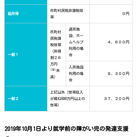
市町村民税非課税世
低所得
０円
帯
通所施
市町村
設、ホー
民税課
ムヘルプ
４，６００円
税世帯
利用の場
（所得
一般１
合
割２８
万円
入所施設
(注)
未
利用の場
９，３００円
満）
合
上記以外（世帯収入
一般２
が概ね890万円以上の
３７，２００円
世帯）
2019年10月1日より就学前の障がい児の発達支援