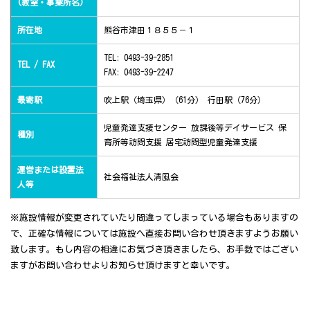
(教室・事業所名)
所在地
熊谷市津田１８５５－１
TEL: 0493-39-2851
TEL / FAX
FAX: 0493-39-2247
最寄駅
吹上駅（埼玉県）（61分） 行田駅（76分）
児童発達支援センター 放課後等デイサービス 保
種別
育所等訪問支援 居宅訪問型児童発達支援
運営または設置法
社会福祉法人清風会
人等
※施設情報が変更されていたり間違ってしまっている場合もありますの
で、正確な情報については施設へ直接お問い合わせ頂きますようお願い
致します。もし内容の相違にお気づき頂きましたら、お手数ではござい
ますがお問い合わせよりお知らせ頂けますと幸いです。