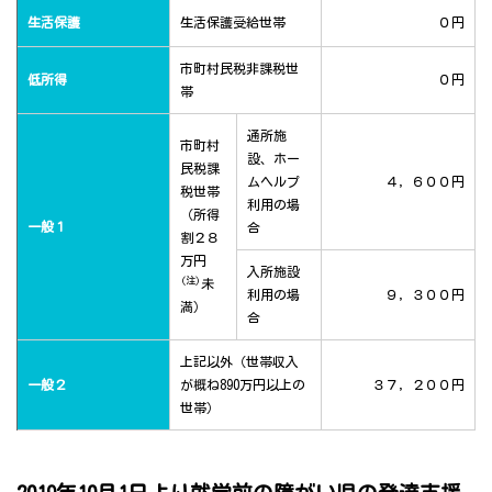
生活保護
生活保護受給世帯
０円
市町村民税非課税世
低所得
０円
帯
通所施
市町村
設、ホー
民税課
ムヘルプ
４，６００円
税世帯
利用の場
（所得
一般１
合
割２８
万円
入所施設
(注)
未
利用の場
９，３００円
満）
合
上記以外（世帯収入
一般２
が概ね890万円以上の
３７，２００円
世帯）