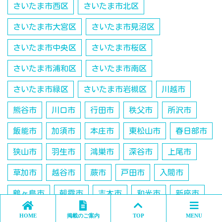
さいたま市西区
さいたま市北区
さいたま市大宮区
さいたま市見沼区
さいたま市中央区
さいたま市桜区
さいたま市浦和区
さいたま市南区
さいたま市緑区
さいたま市岩槻区
川越市
熊谷市
川口市
行田市
秩父市
所沢市
飯能市
加須市
本庄市
東松山市
春日部市
狭山市
羽生市
鴻巣市
深谷市
上尾市
草加市
越谷市
蕨市
戸田市
入間市
鶴ヶ島市
朝霞市
志木市
和光市
新座市
桶川市
久喜市
日高市
吉川市
北本市
HOME
掲載のご案内
TOP
MENU