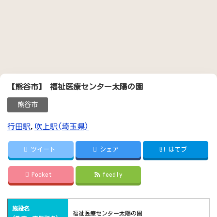
【熊谷市】 福祉医療センター太陽の園
熊谷市
行田駅
,
吹上駅(埼玉県)
ツイート
シェア
B!
はてブ
Pocket
feedly
施設名
福祉医療センター太陽の園