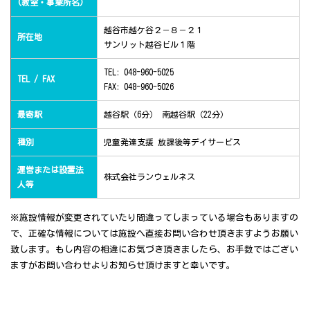
(教室・事業所名)
越谷市越ケ谷２－８－２１
所在地
サンリット越谷ビル１階
TEL: 048-960-5025
TEL / FAX
FAX: 048-960-5026
最寄駅
越谷駅（6分） 南越谷駅（22分）
種別
児童発達支援 放課後等デイサービス
運営または設置法
株式会社ランウェルネス
人等
※施設情報が変更されていたり間違ってしまっている場合もありますの
で、正確な情報については施設へ直接お問い合わせ頂きますようお願い
致します。もし内容の相違にお気づき頂きましたら、お手数ではござい
ますがお問い合わせよりお知らせ頂けますと幸いです。