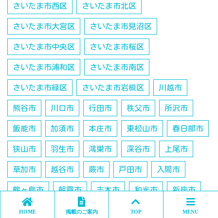
さいたま市西区
さいたま市北区
さいたま市大宮区
さいたま市見沼区
さいたま市中央区
さいたま市桜区
さいたま市浦和区
さいたま市南区
さいたま市緑区
さいたま市岩槻区
川越市
熊谷市
川口市
行田市
秩父市
所沢市
飯能市
加須市
本庄市
東松山市
春日部市
狭山市
羽生市
鴻巣市
深谷市
上尾市
草加市
越谷市
蕨市
戸田市
入間市
鶴ヶ島市
朝霞市
志木市
和光市
新座市
桶川市
久喜市
日高市
吉川市
北本市
HOME
掲載のご案内
TOP
MENU