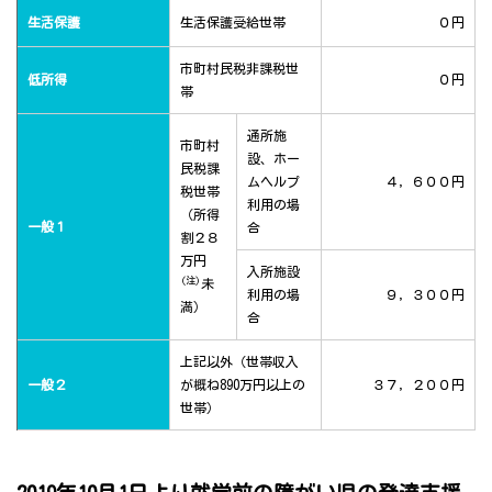
生活保護
生活保護受給世帯
０円
市町村民税非課税世
低所得
０円
帯
通所施
市町村
設、ホー
民税課
ムヘルプ
４，６００円
税世帯
利用の場
（所得
一般１
合
割２８
万円
入所施設
(注)
未
利用の場
９，３００円
満）
合
上記以外（世帯収入
一般２
が概ね890万円以上の
３７，２００円
世帯）