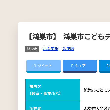
【鴻巣市】 鴻巣市こども
北鴻巣駅
,
鴻巣駅
鴻巣市
ツイート
シェア
B
施設名
鴻巣市こども
(教室・事業所名)
所在地
鴻巣市大間８