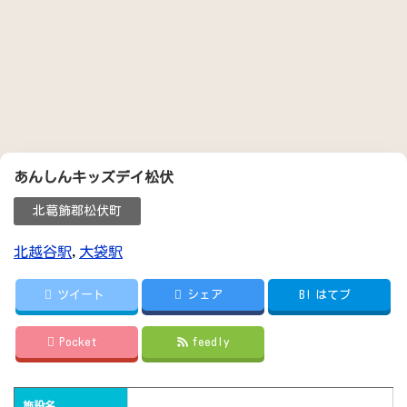
あんしんキッズデイ松伏
北葛飾郡松伏町
北越谷駅
,
大袋駅
ツイート
シェア
B!
はてブ
Pocket
feedly
施設名