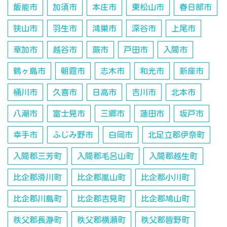
飯能市
加須市
本庄市
東松山市
春日部市
狭山市
羽生市
鴻巣市
深谷市
上尾市
草加市
越谷市
蕨市
戸田市
入間市
鶴ヶ島市
朝霞市
志木市
和光市
新座市
桶川市
久喜市
日高市
吉川市
北本市
八潮市
富士見市
三郷市
蓮田市
坂戸市
幸手市
ふじみ野市
白岡市
北足立郡伊奈町
入間郡三芳町
入間郡毛呂山町
入間郡越生町
比企郡滑川町
比企郡嵐山町
比企郡小川町
比企郡川島町
比企郡吉見町
比企郡鳩山町
秩父郡長瀞町
秩父郡横瀬町
秩父郡皆野町