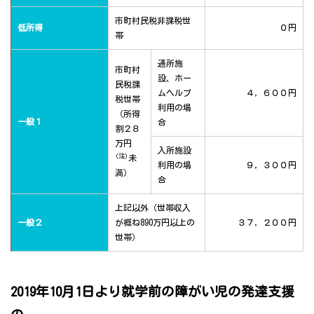
市町村民税非課税世
低所得
０円
帯
通所施
市町村
設、ホー
民税課
ムヘルプ
４，６００円
税世帯
利用の場
（所得
一般１
合
割２８
万円
入所施設
(注)
未
利用の場
９，３００円
満）
合
上記以外（世帯収入
一般２
が概ね890万円以上の
３７，２００円
世帯）
2019年10月1日より就学前の障がい児の発達支援