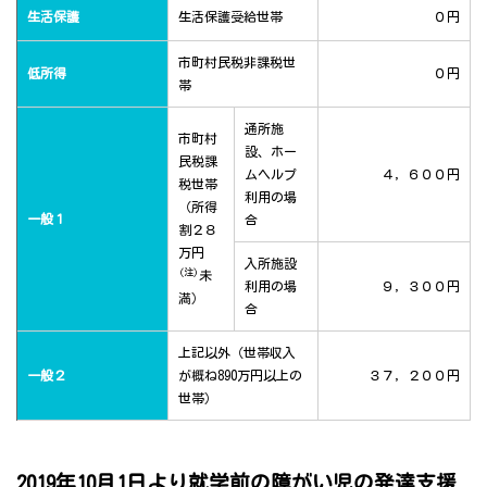
生活保護
生活保護受給世帯
０円
市町村民税非課税世
低所得
０円
帯
通所施
市町村
設、ホー
民税課
ムヘルプ
４，６００円
税世帯
利用の場
（所得
一般１
合
割２８
万円
入所施設
(注)
未
利用の場
９，３００円
満）
合
上記以外（世帯収入
一般２
が概ね890万円以上の
３７，２００円
世帯）
2019年10月1日より就学前の障がい児の発達支援