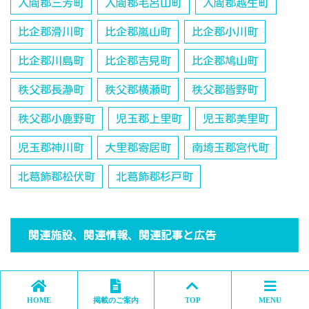
入間郡三芳町
入間郡毛呂山町
入間郡越生町
比企郡滑川町
比企郡嵐山町
比企郡小川町
比企郡川島町
比企郡吉見町
比企郡鳩山町
秩父郡長瀞町
秩父郡横瀬町
秩父郡皆野町
秩父郡小鹿野町
児玉郡上里町
児玉郡美里町
児玉郡神川町
大里郡寄居町
南埼玉郡宮代町
北葛飾郡松伏町
北葛飾郡杉戸町
関連施設、関連情報、関連記事と広告
HOME
掲載のご案内
TOP
MENU