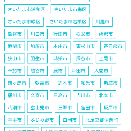
さいたま市浦和区
さいたま市南区
さいたま市緑区
さいたま市岩槻区
川越市
熊谷市
川口市
行田市
秩父市
所沢市
飯能市
加須市
本庄市
東松山市
春日部市
狭山市
羽生市
鴻巣市
深谷市
上尾市
草加市
越谷市
蕨市
戸田市
入間市
鶴ヶ島市
朝霞市
志木市
和光市
新座市
桶川市
久喜市
日高市
吉川市
北本市
八潮市
富士見市
三郷市
蓮田市
坂戸市
幸手市
ふじみ野市
白岡市
北足立郡伊奈町