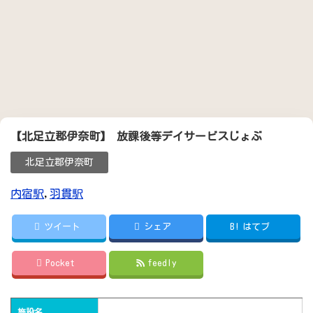
【北足立郡伊奈町】 放課後等デイサービスじょぶ
北足立郡伊奈町
内宿駅
,
羽貫駅
ツイート
シェア
B!
はてブ
Pocket
feedly
施設名