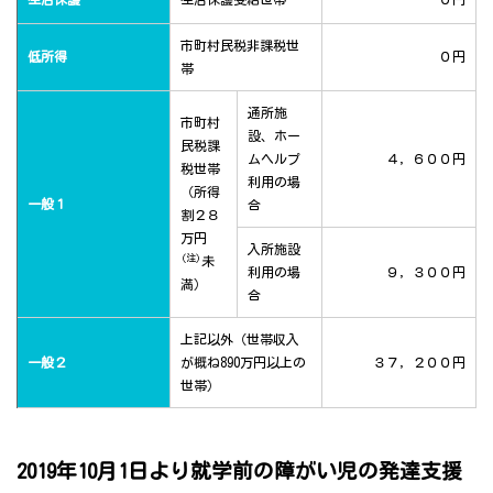
市町村民税非課税世
低所得
０円
帯
通所施
市町村
設、ホー
民税課
ムヘルプ
４，６００円
税世帯
利用の場
（所得
一般１
合
割２８
万円
入所施設
(注)
未
利用の場
９，３００円
満）
合
上記以外（世帯収入
一般２
が概ね890万円以上の
３７，２００円
世帯）
2019年10月1日より就学前の障がい児の発達支援