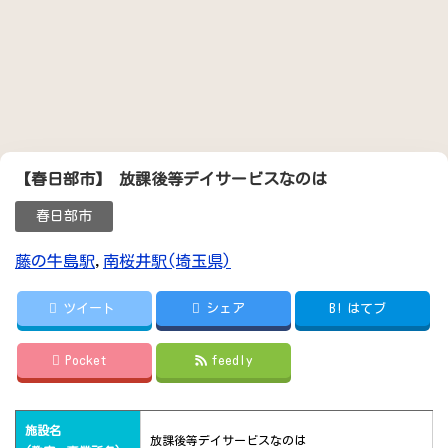
【春日部市】 放課後等デイサービスなのは
春日部市
藤の牛島駅
,
南桜井駅(埼玉県)
ツイート
シェア
B!
はてブ
Pocket
feedly
施設名
放課後等デイサービスなのは