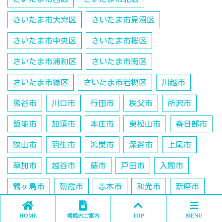
さいたま市大宮区
さいたま市見沼区
さいたま市中央区
さいたま市桜区
さいたま市浦和区
さいたま市南区
さいたま市緑区
さいたま市岩槻区
川越市
熊谷市
川口市
行田市
秩父市
所沢市
飯能市
加須市
本庄市
東松山市
春日部市
狭山市
羽生市
鴻巣市
深谷市
上尾市
草加市
越谷市
蕨市
戸田市
入間市
鶴ヶ島市
朝霞市
志木市
和光市
新座市
桶川市
久喜市
日高市
吉川市
北本市
HOME
掲載のご案内
TOP
MENU