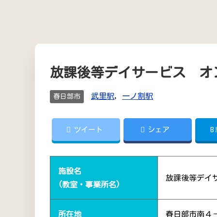
放課後等デイサービス オ
武里駅
,
一ノ割駅
春日部市
ツイート
シェア
B
施設名
放課後等デイ
(教室・事業所名)
所在地
春日部市南４