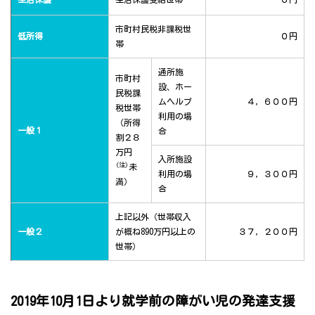
市町村民税非課税世
低所得
０円
帯
通所施
市町村
設、ホー
民税課
ムヘルプ
４，６００円
税世帯
利用の場
（所得
一般１
合
割２８
万円
入所施設
(注)
未
利用の場
９，３００円
満）
合
上記以外（世帯収入
一般２
が概ね890万円以上の
３７，２００円
世帯）
2019年10月1日より就学前の障がい児の発達支援