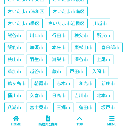
さいたま市浦和区
さいたま市南区
さいたま市緑区
さいたま市岩槻区
川越市
熊谷市
川口市
行田市
秩父市
所沢市
飯能市
加須市
本庄市
東松山市
春日部市
狭山市
羽生市
鴻巣市
深谷市
上尾市
草加市
越谷市
蕨市
戸田市
入間市
鶴ヶ島市
朝霞市
志木市
和光市
新座市
桶川市
久喜市
日高市
吉川市
北本市
八潮市
富士見市
三郷市
蓮田市
坂戸市
幸手市
ふじみ野市
白岡市
北足立郡伊奈町
HOME
掲載のご案内
TOP
MENU