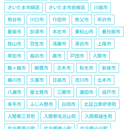
さいたま市緑区
さいたま市岩槻区
川越市
熊谷市
川口市
行田市
秩父市
所沢市
飯能市
加須市
本庄市
東松山市
春日部市
狭山市
羽生市
鴻巣市
深谷市
上尾市
草加市
越谷市
蕨市
戸田市
入間市
鶴ヶ島市
朝霞市
志木市
和光市
新座市
桶川市
久喜市
日高市
吉川市
北本市
八潮市
富士見市
三郷市
蓮田市
坂戸市
幸手市
ふじみ野市
白岡市
北足立郡伊奈町
入間郡三芳町
入間郡毛呂山町
入間郡越生町
比企郡滑川町
比企郡嵐山町
比企郡小川町