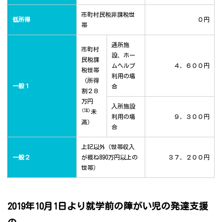
市町村民税非課税世
低所得
０円
帯
通所施
市町村
設、ホー
民税課
ムヘルプ
４，６００円
税世帯
利用の場
（所得
一般１
合
割２８
万円
入所施設
(注)
未
利用の場
９，３００円
満）
合
上記以外（世帯収入
一般２
が概ね890万円以上の
３７，２００円
世帯）
2019年10月1日より就学前の障がい児の発達支援