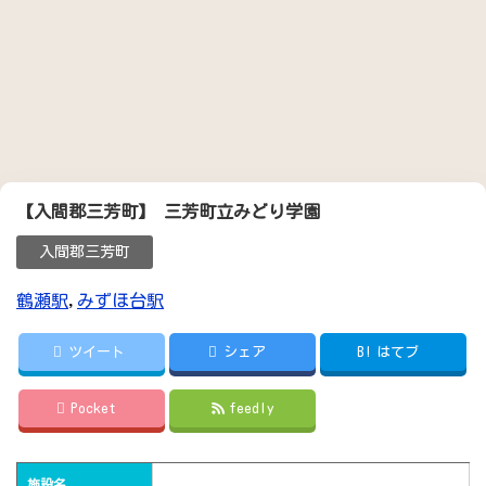
【入間郡三芳町】 三芳町立みどり学園
入間郡三芳町
鶴瀬駅
,
みずほ台駅
ツイート
シェア
B!
はてブ
Pocket
feedly
施設名