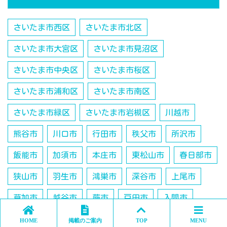
さいたま市西区
さいたま市北区
さいたま市大宮区
さいたま市見沼区
さいたま市中央区
さいたま市桜区
さいたま市浦和区
さいたま市南区
さいたま市緑区
さいたま市岩槻区
川越市
熊谷市
川口市
行田市
秩父市
所沢市
飯能市
加須市
本庄市
東松山市
春日部市
狭山市
羽生市
鴻巣市
深谷市
上尾市
草加市
越谷市
蕨市
戸田市
入間市
鶴ヶ島市
朝霞市
志木市
和光市
新座市
HOME
掲載のご案内
TOP
MENU