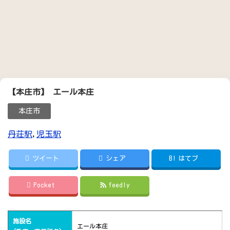
【本庄市】 エール本庄
本庄市
丹荘駅
,
児玉駅
ツイート
シェア
B!
はてブ
Pocket
feedly
施設名
エール本庄