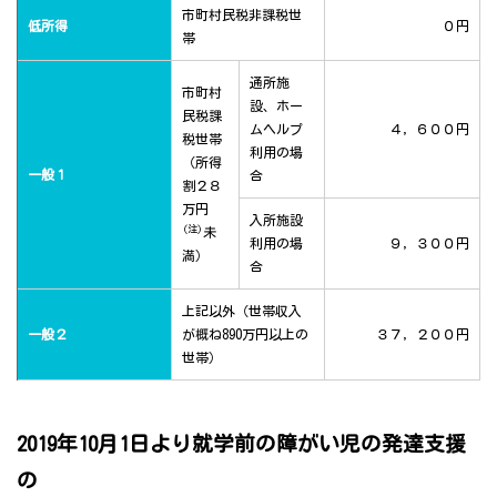
市町村民税非課税世
低所得
０円
帯
通所施
市町村
設、ホー
民税課
ムヘルプ
４，６００円
税世帯
利用の場
（所得
一般１
合
割２８
万円
入所施設
(注)
未
利用の場
９，３００円
満）
合
上記以外（世帯収入
一般２
が概ね890万円以上の
３７，２００円
世帯）
2019年10月1日より就学前の障がい児の発達支援
の