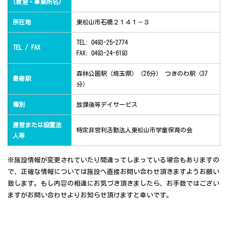
(教室・事業所名)
所在地
東松山市石橋２１４１－３
TEL: 0493-25-2774
TEL / FAX
FAX: 0493-24-6193
森林公園駅（埼玉県）（26分） つきのわ駅（37
最寄駅
分）
種別
放課後等デイサービス
運営または設置法
特定非営利活動法人東松山市学童保育の会
人等
※施設情報が変更されていたり間違ってしまっている場合もありますの
で、正確な情報については施設へ直接お問い合わせ頂きますようお願い
致します。もし内容の相違にお気づき頂きましたら、お手数ではござい
ますがお問い合わせよりお知らせ頂けますと幸いです。