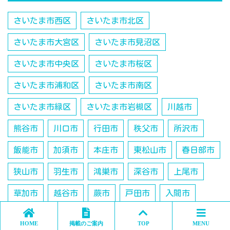
さいたま市西区
さいたま市北区
さいたま市大宮区
さいたま市見沼区
さいたま市中央区
さいたま市桜区
さいたま市浦和区
さいたま市南区
さいたま市緑区
さいたま市岩槻区
川越市
熊谷市
川口市
行田市
秩父市
所沢市
飯能市
加須市
本庄市
東松山市
春日部市
狭山市
羽生市
鴻巣市
深谷市
上尾市
草加市
越谷市
蕨市
戸田市
入間市
鶴ヶ島市
朝霞市
志木市
和光市
新座市
HOME
掲載のご案内
TOP
MENU