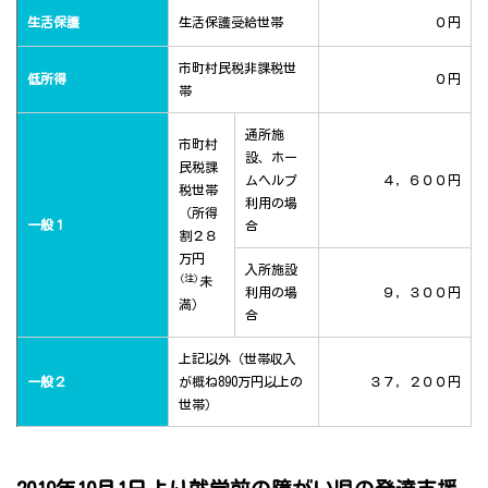
生活保護
生活保護受給世帯
０円
市町村民税非課税世
低所得
０円
帯
通所施
市町村
設、ホー
民税課
ムヘルプ
４，６００円
税世帯
利用の場
（所得
一般１
合
割２８
万円
入所施設
(注)
未
利用の場
９，３００円
満）
合
上記以外（世帯収入
一般２
が概ね890万円以上の
３７，２００円
世帯）