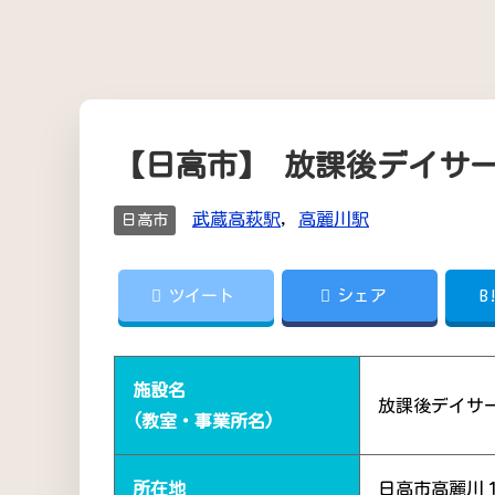
【日高市】 放課後デイサ
武蔵高萩駅
,
高麗川駅
日高市
ツイート
シェア
B
施設名
放課後デイサ
(教室・事業所名)
所在地
日高市高麗川