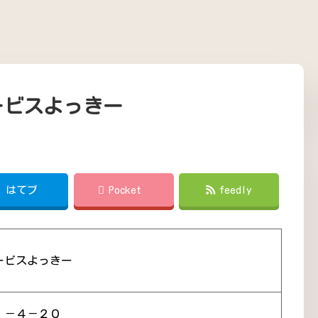
ービスよっきー
!
はてブ
Pocket
feedly
ービスよっきー
１－４－２０