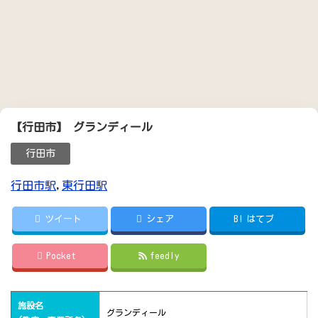
【行田市】 グランディール
行田市
行田市駅
,
東行田駅
ツイート
シェア
B!
はてブ
Pocket
feedly
施設名
グランディール