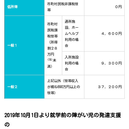
市町村民税非課税世
低所得
０円
帯
通所施
市町村
設、ホー
民税課
ムヘルプ
４，６００円
税世帯
利用の場
（所得
一般１
合
割２８
万円
入所施設
(注)
未
利用の場
９，３００円
満）
合
上記以外（世帯収入
一般２
が概ね890万円以上の
３７，２００円
世帯）
2019年10月1日より就学前の障がい児の発達支援
の