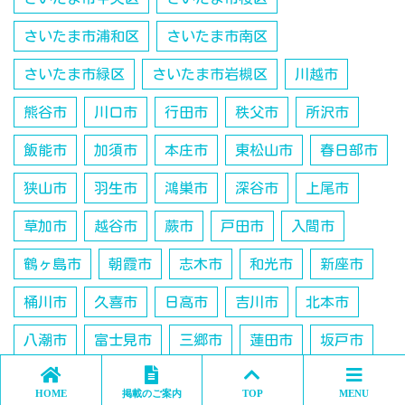
さいたま市浦和区
さいたま市南区
さいたま市緑区
さいたま市岩槻区
川越市
熊谷市
川口市
行田市
秩父市
所沢市
飯能市
加須市
本庄市
東松山市
春日部市
狭山市
羽生市
鴻巣市
深谷市
上尾市
草加市
越谷市
蕨市
戸田市
入間市
鶴ヶ島市
朝霞市
志木市
和光市
新座市
桶川市
久喜市
日高市
吉川市
北本市
八潮市
富士見市
三郷市
蓮田市
坂戸市
幸手市
ふじみ野市
白岡市
北足立郡伊奈町
HOME
掲載のご案内
TOP
MENU