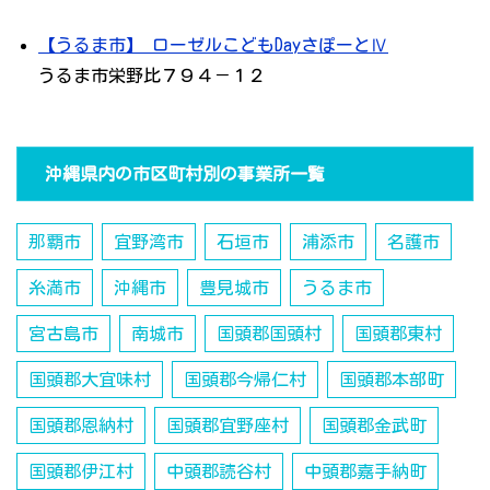
【うるま市】 ローゼルこどもDayさぽーとⅣ
うるま市栄野比７９４－１２
沖縄県内の市区町村別の事業所一覧
那覇市
宜野湾市
石垣市
浦添市
名護市
糸満市
沖縄市
豊見城市
うるま市
宮古島市
南城市
国頭郡国頭村
国頭郡東村
国頭郡大宜味村
国頭郡今帰仁村
国頭郡本部町
国頭郡恩納村
国頭郡宜野座村
国頭郡金武町
国頭郡伊江村
中頭郡読谷村
中頭郡嘉手納町