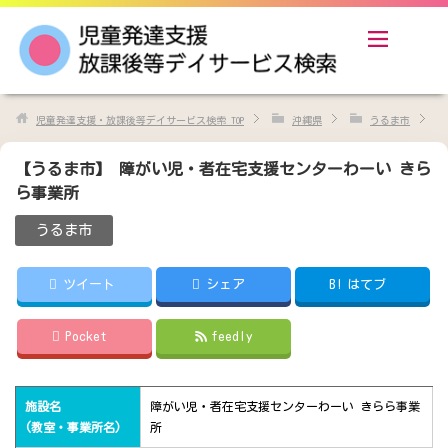
児童発達支援・放課後等デイサービス検索
TOP
沖縄県
うるま市
【うるま市】 障がい児・者在宅支援センターわーい きら
ら事業所
うるま市
ツイート
シェア
B!
はてブ
Pocket
feedly
施設名
障がい児・者在宅支援センターわーい きらら事業
(教室・事業所名)
所