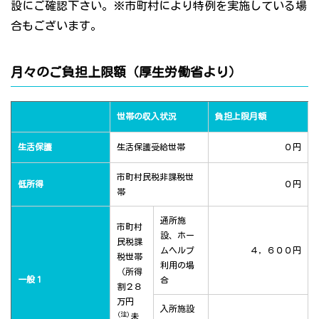
設にご確認下さい。※市町村により特例を実施している場
合もございます。
月々のご負担上限額（厚生労働省より）
世帯の収入状況
負担上限月額
生活保護
生活保護受給世帯
０円
市町村民税非課税世
低所得
０円
帯
通所施
市町村
設、ホー
民税課
ムヘルプ
４，６００円
税世帯
利用の場
（所得
一般１
合
割２８
万円
入所施設
(注)
未