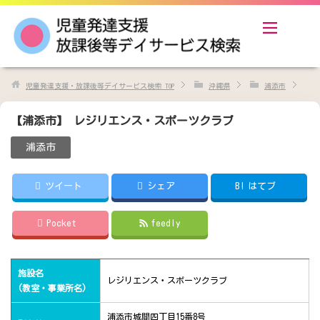
児童発達支援・放課後等デイサービス検索
TOP
沖縄県
浦添市
【浦添市】 レジリエンス・スポーツクラブ
浦添市
ツイート
シェア
B!
はてブ
Pocket
feedly
施設名
レジリエンス・スポーツクラブ
(教室・事業所名)
浦添市城間四丁目15番8号