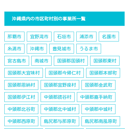
沖縄県内の市区町村別の事業所一覧
那覇市
宜野湾市
石垣市
浦添市
名護市
糸満市
沖縄市
豊見城市
うるま市
宮古島市
南城市
国頭郡国頭村
国頭郡東村
国頭郡大宜味村
国頭郡今帰仁村
国頭郡本部町
国頭郡恩納村
国頭郡宜野座村
国頭郡金武町
国頭郡伊江村
中頭郡読谷村
中頭郡嘉手納町
中頭郡北谷町
中頭郡北中城村
中頭郡中城村
中頭郡西原町
島尻郡与那原町
島尻郡南風原町