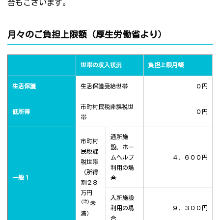
合もございます。
月々のご負担上限額（厚生労働省より）
世帯の収入状況
負担上限月額
生活保護
生活保護受給世帯
０円
市町村民税非課税世
低所得
０円
帯
通所施
市町村
設、ホー
民税課
ムヘルプ
４，６００円
税世帯
利用の場
（所得
一般１
合
割２８
万円
入所施設
(注)
未
利用の場
９，３００円
満）
合