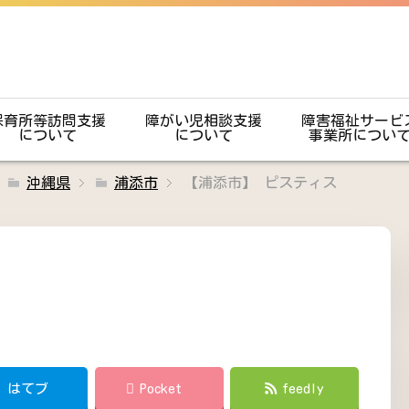
保育所等訪問支援
障がい児相談支援
障害福祉サービ
について
について
事業所につい
沖縄県
浦添市
【浦添市】 ピスティス
!
はてブ
Pocket
feedly