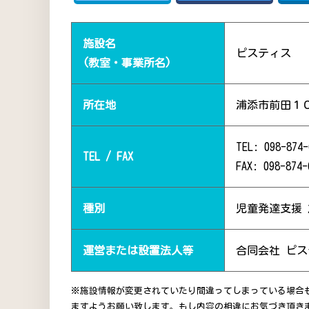
施設名
ピスティス
(教室・事業所名)
所在地
浦添市前田１
TEL: 098-874-
TEL / FAX
FAX: 098-874-
種別
児童発達支援
運営または設置法人等
合同会社 ピ
※施設情報が変更されていたり間違ってしまっている場合
ますようお願い致します。もし内容の相違にお気づき頂き