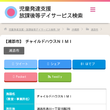
児童発達支援・放課後等デイサービス検索
TOP
沖縄県
浦添市
【浦添市】 チャイルドハウスＮＩＭＩ
浦添市
ツイート
シェア
B!
はてブ
Pocket
feedly
施設名
チャイルドハウスＮＩＭＩ
(教室・事業所名)
所在地
浦添市港川一丁目16番3号