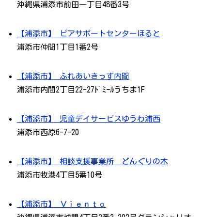
沖縄県浦添市前田一丁目48番3号
【浦添市】 ピアサポートセンターほると
浦添市仲間1丁目1番2号
【浦添市】 ふれあいきっず内間
浦添市内間2丁目22-27ﾄﾞﾐｰﾙうちま1F
【浦添市】 児童デイサービスゆうわ浦西
浦添市西原6-7-20
【浦添市】 相談支援事業所 どんぐりの木
浦添市牧港4丁目5番10号
【浦添市】 Ｖｉｅｎｔｏ