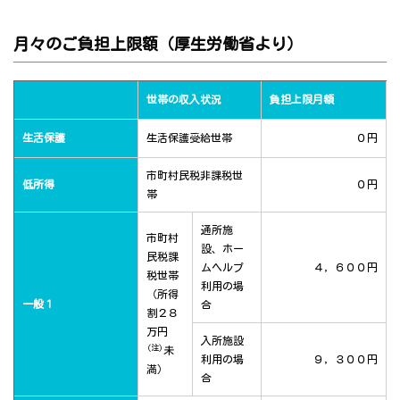
月々のご負担上限額（厚生労働省より）
世帯の収入状況
負担上限月額
生活保護
生活保護受給世帯
０円
市町村民税非課税世
低所得
０円
帯
通所施
市町村
設、ホー
民税課
ムヘルプ
４，６００円
税世帯
利用の場
（所得
一般１
合
割２８
万円
入所施設
(注)
未
利用の場
９，３００円
満）
合