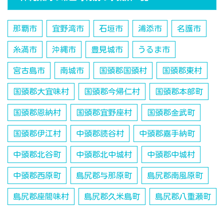
那覇市
宜野湾市
石垣市
浦添市
名護市
糸満市
沖縄市
豊見城市
うるま市
宮古島市
南城市
国頭郡国頭村
国頭郡東村
国頭郡大宜味村
国頭郡今帰仁村
国頭郡本部町
国頭郡恩納村
国頭郡宜野座村
国頭郡金武町
国頭郡伊江村
中頭郡読谷村
中頭郡嘉手納町
中頭郡北谷町
中頭郡北中城村
中頭郡中城村
中頭郡西原町
島尻郡与那原町
島尻郡南風原町
島尻郡座間味村
島尻郡久米島町
島尻郡八重瀬町