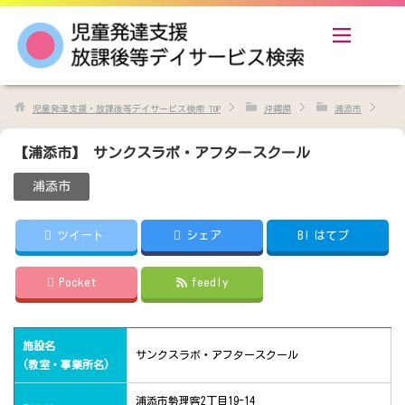
児童発達支援・放課後等デイサービス検索
TOP
沖縄県
浦添市
【浦添市】 サンクスラボ・アフタースクール
浦添市
ツイート
シェア
B!
はてブ
Pocket
feedly
施設名
サンクスラボ・アフタースクール
(教室・事業所名)
浦添市勢理客2丁目19-14