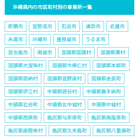
沖縄県内の市区町村別の事業所一覧
那覇市
宜野湾市
石垣市
浦添市
名護市
糸満市
沖縄市
豊見城市
うるま市
宮古島市
南城市
国頭郡国頭村
国頭郡東村
国頭郡大宜味村
国頭郡今帰仁村
国頭郡本部町
国頭郡恩納村
国頭郡宜野座村
国頭郡金武町
国頭郡伊江村
中頭郡読谷村
中頭郡嘉手納町
中頭郡北谷町
中頭郡北中城村
中頭郡中城村
中頭郡西原町
島尻郡与那原町
島尻郡南風原町
島尻郡座間味村
島尻郡久米島町
島尻郡八重瀬町