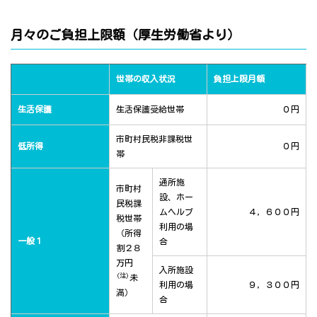
月々のご負担上限額（厚生労働省より）
世帯の収入状況
負担上限月額
生活保護
生活保護受給世帯
０円
市町村民税非課税世
低所得
０円
帯
通所施
市町村
設、ホー
民税課
ムヘルプ
４，６００円
税世帯
利用の場
（所得
一般１
合
割２８
万円
入所施設
(注)
未
利用の場
９，３００円
満）
合