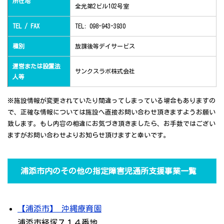
所在地
全光第2ビル102号室
TEL / FAX
TEL: 098-943-3930
種別
放課後等デイサービス
運営または設置法
サンクスラボ株式会社
人等
※施設情報が変更されていたり間違ってしまっている場合もありますの
で、正確な情報については施設へ直接お問い合わせ頂きますようお願い
致します。もし内容の相違にお気づき頂きましたら、お手数ではござい
ますがお問い合わせよりお知らせ頂けますと幸いです。
浦添市内のその他の指定障害児通所支援事業一覧
【浦添市】 沖縄療育園
浦添市経塚７１４番地