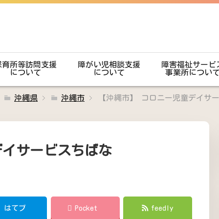
保育所等訪問支援
障がい児相談支援
障害福祉サービ
について
について
事業所につい
沖縄県
沖縄市
【沖縄市】 コロニー児童デイサ
デイサービスちばな
!
はてブ
Pocket
feedly