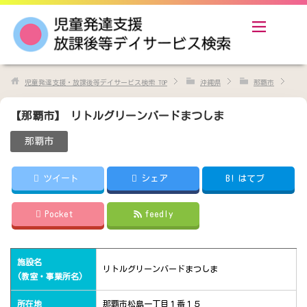
児童発達支援・放課後等デイサービス検索
TOP
沖縄県
那覇市
【那覇市】 リトルグリーンバードまつしま
那覇市
ツイート
シェア
B!
はてブ
Pocket
feedly
施設名
リトルグリーンバードまつしま
(教室・事業所名)
所在地
那覇市松島一丁目１番１５