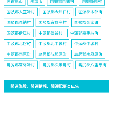
宮古島市
南城市
国頭郡国頭村
国頭郡東村
国頭郡大宜味村
国頭郡今帰仁村
国頭郡本部町
国頭郡恩納村
国頭郡宜野座村
国頭郡金武町
国頭郡伊江村
中頭郡読谷村
中頭郡嘉手納町
中頭郡北谷町
中頭郡北中城村
中頭郡中城村
中頭郡西原町
島尻郡与那原町
島尻郡南風原町
島尻郡座間味村
島尻郡久米島町
島尻郡八重瀬町
関連施設、関連情報、関連記事と広告