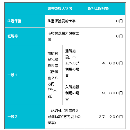
世帯の収入状況
負担上限月額
生活保護
生活保護受給世帯
０円
市町村民税非課税世
低所得
０円
帯
通所施
市町村
設、ホー
民税課
ムヘルプ
４，６００円
税世帯
利用の場
（所得
一般１
合
割２８
万円
入所施設
(注)
未
利用の場
９，３００円
満）
合
上記以外（世帯収入
一般２
が概ね890万円以上の
３７，２００円
世帯）