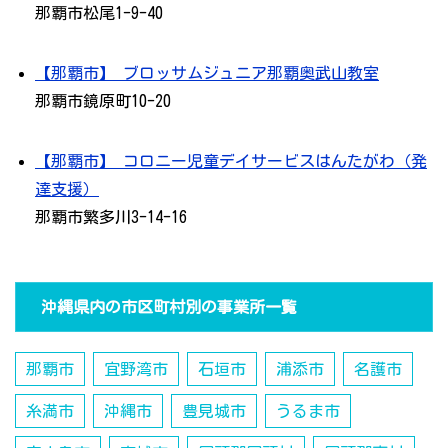
那覇市松尾1-9-40
【那覇市】 ブロッサムジュニア那覇奥武山教室
那覇市鏡原町10-20
【那覇市】 コロニー児童デイサービスはんたがわ（発
達支援）
那覇市繁多川3-14-16
沖縄県内の市区町村別の事業所一覧
那覇市
宜野湾市
石垣市
浦添市
名護市
糸満市
沖縄市
豊見城市
うるま市