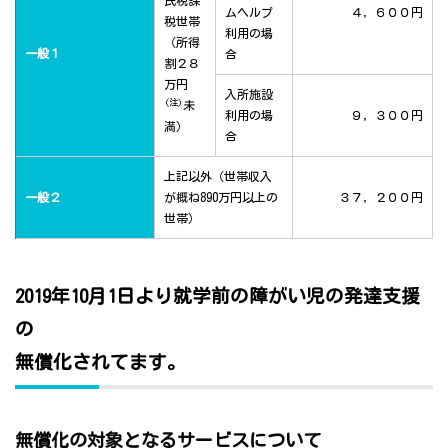
民税課
ムヘルプ
４，６００円
税世帯
利用の場
（所得
一般１
合
割２８
万円
入所施設
(注)
未
利用の場
９，３００円
満）
合
上記以外（世帯収入
一般２
が概ね890万円以上の
３７，２００円
世帯）
2019年10月1日より就学前の障がい児の発達支援
の
無償化されてます。
無償化の対象となるサービスについて