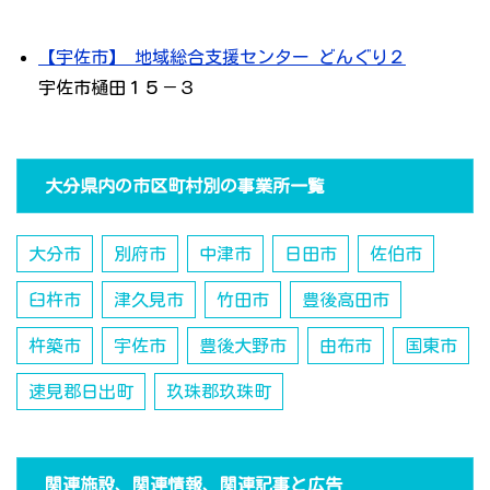
【宇佐市】 地域総合支援センター どんぐり２
宇佐市樋田１５－３
大分県内の市区町村別の事業所一覧
大分市
別府市
中津市
日田市
佐伯市
臼杵市
津久見市
竹田市
豊後高田市
杵築市
宇佐市
豊後大野市
由布市
国東市
速見郡日出町
玖珠郡玖珠町
関連施設、関連情報、関連記事と広告