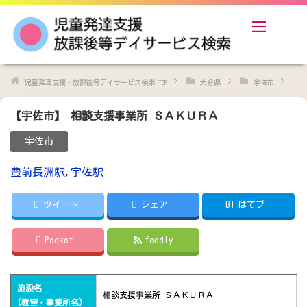
児童発達支援・放課後等デイサービス検索
TOP
大分県
宇佐市
【宇佐市】 相談支援事業所 ＳＡＫＵＲＡ
宇佐市
豊前長洲駅
,
宇佐駅
ツイート
シェア
B!
はてブ
Pocket
feedly
施設名
相談支援事業所 ＳＡＫＵＲＡ
(教室・事業所名)