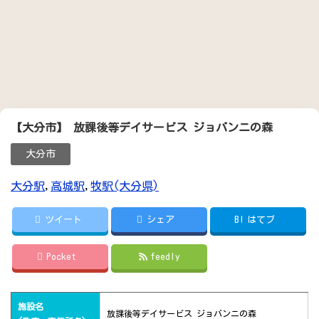
【大分市】 放課後等デイサービス ジョバンニの森
大分市
大分駅
,
高城駅
,
牧駅(大分県)
ツイート
シェア
B!
はてブ
Pocket
feedly
施設名
放課後等デイサービス ジョバンニの森