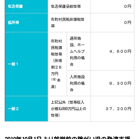
生活保護
生活保護受給世帯
０円
市町村民税非課税世
低所得
０円
帯
通所施
市町村
設、ホー
民税課
ムヘルプ
４，６００円
税世帯
利用の場
（所得
一般１
合
割２８
万円
入所施設
(注)
未
利用の場
９，３００円
満）
合
上記以外（世帯収入
一般２
が概ね890万円以上の
３７，２００円
世帯）