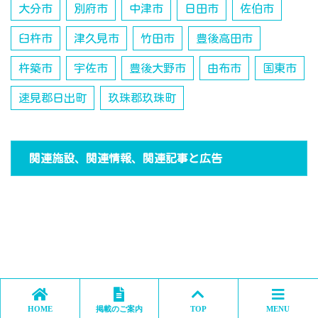
大分市
別府市
中津市
日田市
佐伯市
臼杵市
津久見市
竹田市
豊後高田市
杵築市
宇佐市
豊後大野市
由布市
国東市
速見郡日出町
玖珠郡玖珠町
関連施設、関連情報、関連記事と広告
HOME
掲載のご案内
TOP
MENU