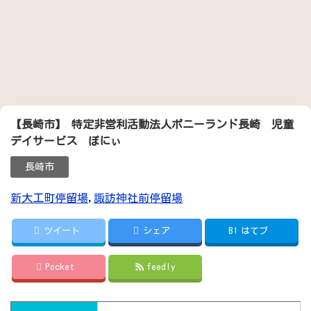
【長崎市】 特定非営利活動法人ポニーランド長崎 児童
デイサービス ぽにぃ
長崎市
新大工町停留場
,
諏訪神社前停留場
ツイート
シェア
B!
はてブ
Pocket
feedly