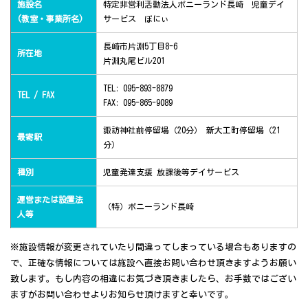
施設名
特定非営利活動法人ポニーランド長崎 児童デイ
(教室・事業所名)
サービス ぽにぃ
長崎市片淵5丁目8-6
所在地
片淵丸尾ビル201
TEL: 095-893-8879
TEL / FAX
FAX: 095-865-9089
諏訪神社前停留場（20分） 新大工町停留場（21
最寄駅
分）
種別
児童発達支援 放課後等デイサービス
運営または設置法
（特）ポニーランド長崎
人等
※施設情報が変更されていたり間違ってしまっている場合もありますの
で、正確な情報については施設へ直接お問い合わせ頂きますようお願い
致します。もし内容の相違にお気づき頂きましたら、お手数ではござい
ますがお問い合わせよりお知らせ頂けますと幸いです。