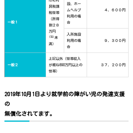
市町村
設、ホー
民税課
ムヘルプ
４，６００円
税世帯
利用の場
（所得
一般１
合
割２８
万円
入所施設
(注)
未
利用の場
９，３００円
満）
合
上記以外（世帯収入
一般２
が概ね890万円以上の
３７，２００円
世帯）
2019年10月1日より就学前の障がい児の発達支援
の
無償化されてます。