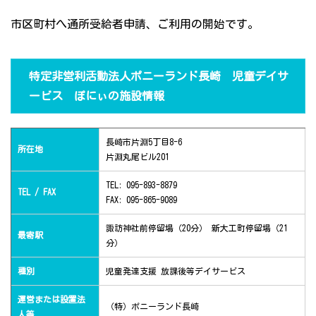
市区町村へ通所受給者申請、ご利用の開始です。
特定非営利活動法人ポニーランド長崎 児童デイサ
ービス ぽにぃの施設情報
長崎市片淵5丁目8-6
所在地
片淵丸尾ビル201
TEL: 095-893-8879
TEL / FAX
FAX: 095-865-9089
諏訪神社前停留場（20分） 新大工町停留場（21
最寄駅
分）
種別
児童発達支援 放課後等デイサービス
運営または設置法
（特）ポニーランド長崎
人等