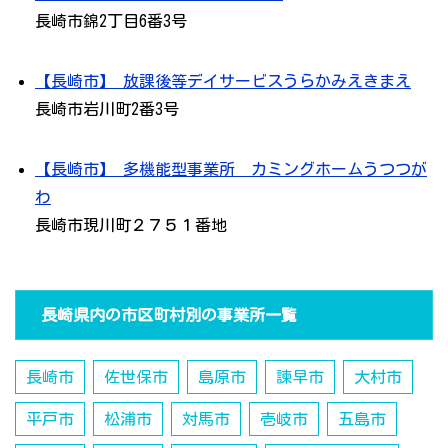
長崎市錦2丁目6番3号
【長崎市】 放課後等デイサービスうらかみえきまえ
長崎市岩川町2番3号
【長崎市】 多機能型事業所 カミングホームうつつが
わ
長崎市現川町２７５１番地
長崎県内の市区町村別の事業所一覧
長崎市
佐世保市
島原市
諫早市
大村市
平戸市
松浦市
対馬市
壱岐市
五島市