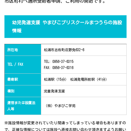
市区町村へ通所受給者申請、ご利用の開始です。
幼児発達支援 やまびこプリスクールまつうらの施設
情報
所在地
松浦市志佐町庄野免632-6
TEL: 0956-37-6315
TEL / FAX
FAX: 0956-37-6316
最寄駅
松浦駅（15分） 松浦発電所前駅（41分）
種別
児童発達支援
運営または設置法
（株）やまびこ学苑
人等
※施設情報が変更されていたり間違ってしまっている場合もありますの
で、正確な情報については施設へ直接お問い合わせ頂きますようお願い