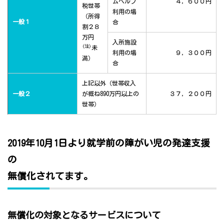
ムヘルプ
４，６００円
税世帯
利用の場
（所得
一般１
合
割２８
万円
入所施設
(注)
未
利用の場
９，３００円
満）
合
上記以外（世帯収入
一般２
が概ね890万円以上の
３７，２００円
世帯）
2019年10月1日より就学前の障がい児の発達支援
の
無償化されてます。
無償化の対象となるサービスについて