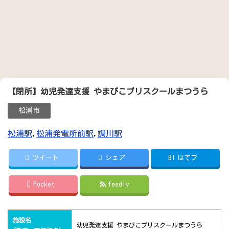
【閉所】幼児発達支援 やまびこプリスクールまつうら
松浦市
松浦駅
,
松浦発電所前駅
,
調川駅
ツイート
シェア
B!
はてブ
Pocket
feedly
施設名
幼児発達支援 やまびこプリスクールまつうら