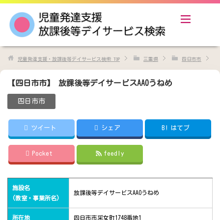
児童発達支援・放課後等デイサービス検索
TOP
三重県
四日市市
【四日市市】 放課後等デイサービスAAOうねめ
四日市市
ツイート
シェア
B!
はてブ
Pocket
feedly
施設名
放課後等デイサービスAAOうねめ
(教室・事業所名)
所在地
四日市市采女町1748番地1