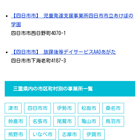
【四日市市】 児童発達支援事業所四日市市立あけぼの
学園
四日市市西日野町4070-1
【四日市市】 放課後等デイサービスAAOあがた
四日市市下海老町4187-3
三重県内の市区町村別の事業所一覧
津市
四日市市
伊勢市
松阪市
桑名市
鈴鹿市
名張市
尾鷲市
亀山市
鳥羽市
熊野市
いなべ市
志摩市
伊賀市