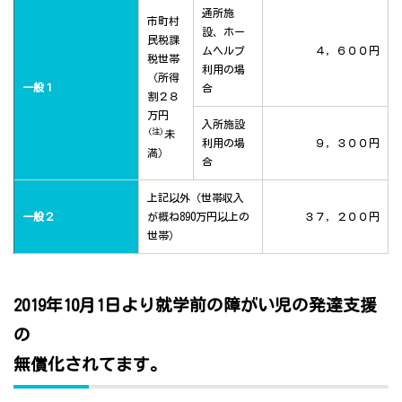
通所施
市町村
設、ホー
民税課
ムヘルプ
４，６００円
税世帯
利用の場
（所得
一般１
合
割２８
万円
入所施設
(注)
未
利用の場
９，３００円
満）
合
上記以外（世帯収入
一般２
が概ね890万円以上の
３７，２００円
世帯）
2019年10月1日より就学前の障がい児の発達支援
の
無償化されてます。