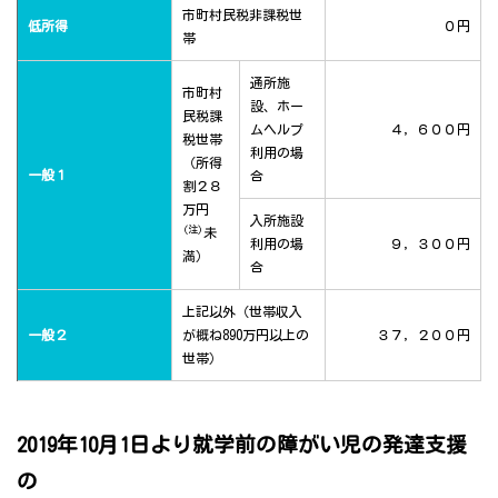
市町村民税非課税世
低所得
０円
帯
通所施
市町村
設、ホー
民税課
ムヘルプ
４，６００円
税世帯
利用の場
（所得
一般１
合
割２８
万円
入所施設
(注)
未
利用の場
９，３００円
満）
合
上記以外（世帯収入
一般２
が概ね890万円以上の
３７，２００円
世帯）
2019年10月1日より就学前の障がい児の発達支援
の