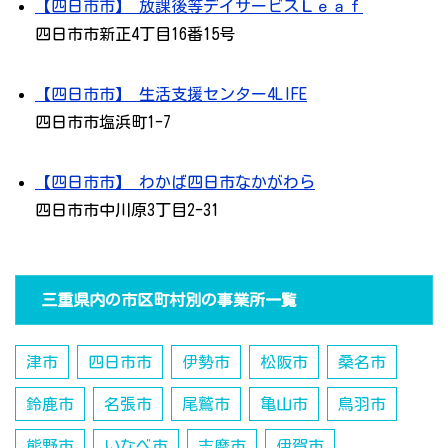
【四日市市】 放課後等デイサービスＬｅａｆ
四日市市新正4丁目16番15号
【四日市市】 生活支援センター4LIFE
四日市市塩浜町1-7
【四日市市】 わかば四日市なかがわら
四日市市中川原3丁目2-31
三重県内の市区町村別の事業所一覧
津市
四日市市
伊勢市
松阪市
桑名市
鈴鹿市
名張市
尾鷲市
亀山市
鳥羽市
熊野市
いなべ市
志摩市
伊賀市