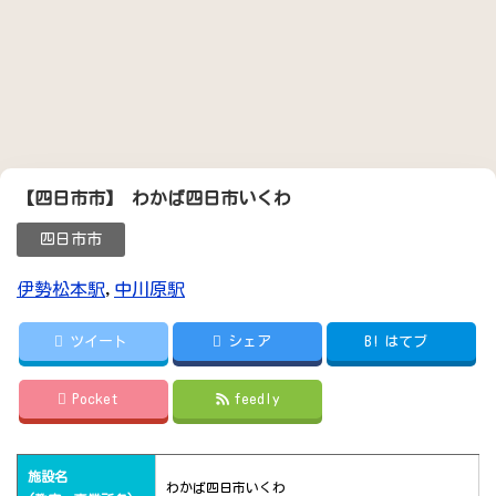
【四日市市】 わかば四日市いくわ
四日市市
伊勢松本駅
,
中川原駅
ツイート
シェア
B!
はてブ
Pocket
feedly
施設名
わかば四日市いくわ