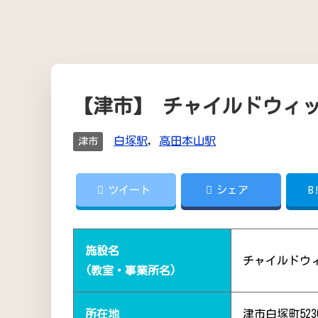
【津市】 チャイルドウィ
白塚駅
,
高田本山駅
津市
ツイート
シェア
B
施設名
チャイルドウ
(教室・事業所名)
所在地
津市白塚町5230