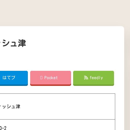
ッシュ津
!
はてブ
Pocket
feedly
ィッシュ津
-2