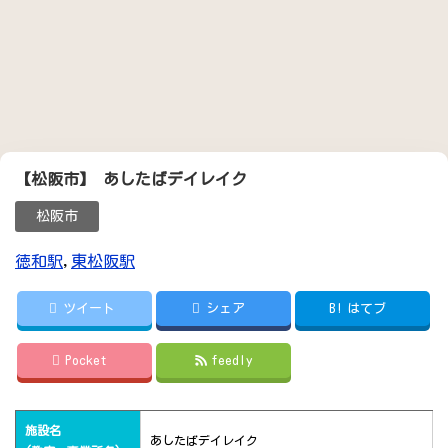
【松阪市】 あしたばデイレイク
松阪市
徳和駅
,
東松阪駅
ツイート
シェア
B!
はてブ
Pocket
feedly
施設名
あしたばデイレイク