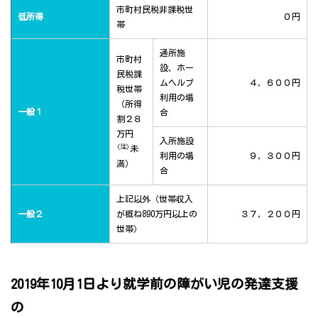
市町村民税非課税世
低所得
０円
帯
通所施
市町村
設、ホー
民税課
ムヘルプ
４，６００円
税世帯
利用の場
（所得
一般１
合
割２８
万円
入所施設
(注)
未
利用の場
９，３００円
満）
合
上記以外（世帯収入
一般２
が概ね890万円以上の
３７，２００円
世帯）
2019年10月1日より就学前の障がい児の発達支援
の