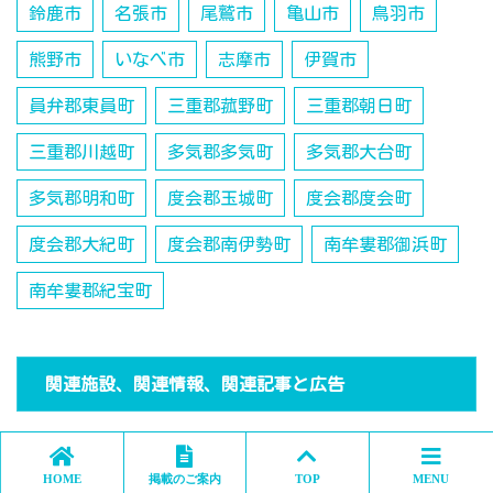
鈴鹿市
名張市
尾鷲市
亀山市
鳥羽市
熊野市
いなべ市
志摩市
伊賀市
員弁郡東員町
三重郡菰野町
三重郡朝日町
三重郡川越町
多気郡多気町
多気郡大台町
多気郡明和町
度会郡玉城町
度会郡度会町
度会郡大紀町
度会郡南伊勢町
南牟婁郡御浜町
南牟婁郡紀宝町
関連施設、関連情報、関連記事と広告
HOME
掲載のご案内
TOP
MENU