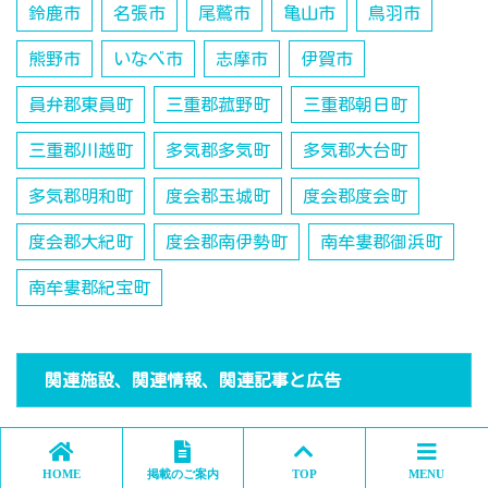
鈴鹿市
名張市
尾鷲市
亀山市
鳥羽市
熊野市
いなべ市
志摩市
伊賀市
員弁郡東員町
三重郡菰野町
三重郡朝日町
三重郡川越町
多気郡多気町
多気郡大台町
多気郡明和町
度会郡玉城町
度会郡度会町
度会郡大紀町
度会郡南伊勢町
南牟婁郡御浜町
南牟婁郡紀宝町
関連施設、関連情報、関連記事と広告
HOME
掲載のご案内
TOP
MENU