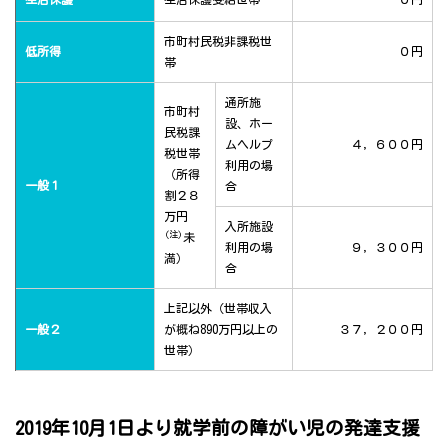
市町村民税非課税世
低所得
０円
帯
通所施
市町村
設、ホー
民税課
ムヘルプ
４，６００円
税世帯
利用の場
（所得
一般１
合
割２８
万円
入所施設
(注)
未
利用の場
９，３００円
満）
合
上記以外（世帯収入
一般２
が概ね890万円以上の
３７，２００円
世帯）
2019年10月1日より就学前の障がい児の発達支援