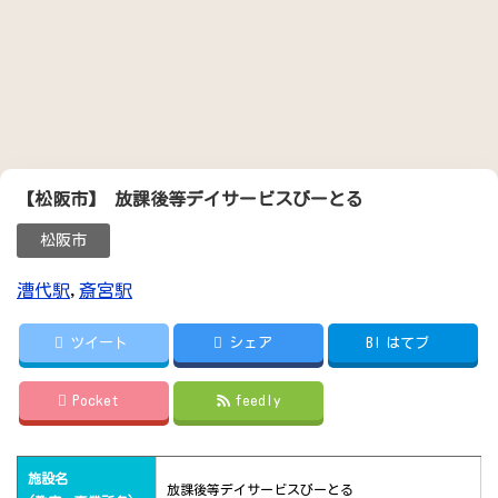
【松阪市】 放課後等デイサービスびーとる
松阪市
漕代駅
,
斎宮駅
ツイート
シェア
B!
はてブ
Pocket
feedly
施設名
放課後等デイサービスびーとる