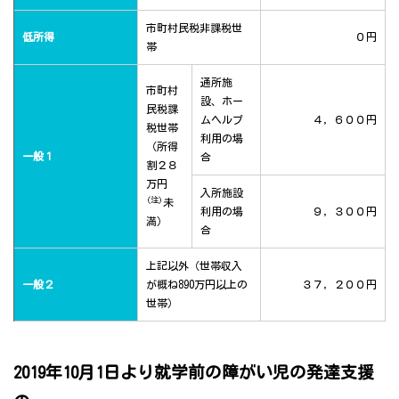
市町村民税非課税世
低所得
０円
帯
通所施
市町村
設、ホー
民税課
ムヘルプ
４，６００円
税世帯
利用の場
（所得
一般１
合
割２８
万円
入所施設
(注)
未
利用の場
９，３００円
満）
合
上記以外（世帯収入
一般２
が概ね890万円以上の
３７，２００円
世帯）
2019年10月1日より就学前の障がい児の発達支援