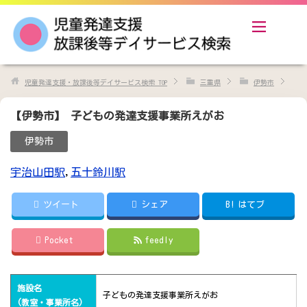
児童発達支援・放課後等デイサービス検索
TOP
三重県
伊勢市
【伊勢市】 子どもの発達支援事業所えがお
伊勢市
宇治山田駅
,
五十鈴川駅
ツイート
シェア
B!
はてブ
Pocket
feedly
施設名
子どもの発達支援事業所えがお
(教室・事業所名)