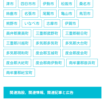
津市
四日市市
伊勢市
松阪市
桑名市
鈴鹿市
名張市
尾鷲市
亀山市
鳥羽市
熊野市
いなべ市
志摩市
伊賀市
員弁郡東員町
三重郡菰野町
三重郡朝日町
三重郡川越町
多気郡多気町
多気郡大台町
多気郡明和町
度会郡玉城町
度会郡度会町
度会郡大紀町
度会郡南伊勢町
南牟婁郡御浜町
南牟婁郡紀宝町
関連施設、関連情報、関連記事と広告