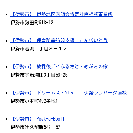
【伊勢市】 伊勢地区医師会特定計画相談事業所
伊勢市勢田町613-12
【伊勢市】 保育所等訪問支援 こんぺいとう
伊勢市岩渕二丁目３－１２
【伊勢市】 放課後デイふるさと・めぶきの家
伊勢市宇治浦田3丁目59-25
【伊勢市】 ドリームズ・21ｓｔ 伊勢ララパーク前校
伊勢市小木町492番地1
【伊勢市】 Peek-a-BooⅡ
伊勢市辻久留町542－57