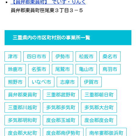
【員弁郡東員町】 でいず・りんく
員弁郡東員町笹尾東３丁目３－５
三重県内の市区町村別の事業所一覧
津市
四日市市
伊勢市
松阪市
桑名市
鈴鹿市
名張市
尾鷲市
亀山市
鳥羽市
熊野市
いなべ市
志摩市
伊賀市
員弁郡東員町
三重郡菰野町
三重郡朝日町
三重郡川越町
多気郡多気町
多気郡大台町
多気郡明和町
度会郡玉城町
度会郡度会町
度会郡大紀町
度会郡南伊勢町
南牟婁郡御浜町