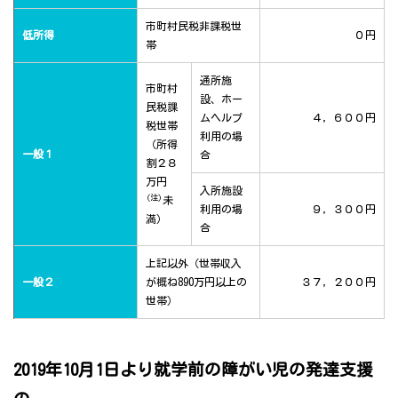
市町村民税非課税世
低所得
０円
帯
通所施
市町村
設、ホー
民税課
ムヘルプ
４，６００円
税世帯
利用の場
（所得
一般１
合
割２８
万円
入所施設
(注)
未
利用の場
９，３００円
満）
合
上記以外（世帯収入
一般２
が概ね890万円以上の
３７，２００円
世帯）
2019年10月1日より就学前の障がい児の発達支援