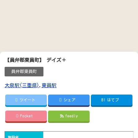
【員弁郡東員町】 デイズ＋
員弁郡東員町
大泉駅(三重県)
,
東員駅
ツイート
シェア
B!
はてブ
Pocket
feedly
施設名