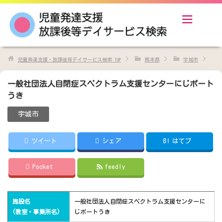
児童発達支援・放課後等デイサービス検索
TOP
熊本県
宇城市
一般社団法人自閉症スペクトラム支援センターにじポート
うき
宇城市
ツイート
シェア
B!
はてブ
Pocket
feedly
施設名
一般社団法人自閉症スペクトラム支援センターに
(教室・事業所名)
じポートうき