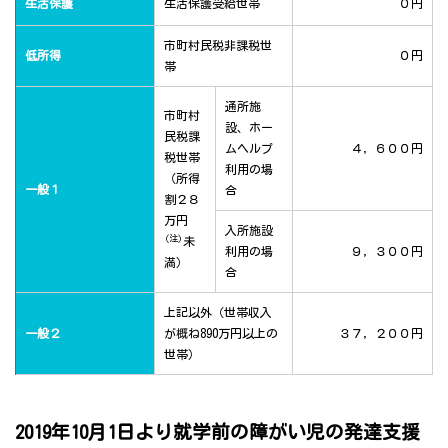
生活保護
生活保護受給世帯
０円
市町村民税非課税世
低所得
０円
帯
通所施
市町村
設、ホー
民税課
ムヘルプ
４，６００円
税世帯
利用の場
（所得
一般１
合
割２８
万円
入所施設
(注)
未
利用の場
９，３００円
満）
合
上記以外（世帯収入
一般２
が概ね890万円以上の
３７，２００円
世帯）
2019年10月1日より就学前の障がい児の発達支援