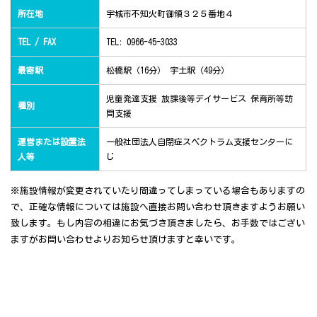
所在地
宇城市不知火町御領３２５番地４
TEL / FAX
TEL: 0966-45-3033
最寄駅
松橋駅（16分） 宇土駅（49分）
児童発達支援 放課後等デイサービス 保育所等訪
種別
問支援
運営または設置法
一般社団法人自閉症スペクトラム支援センターに
人等
じ
※施設情報が変更されていたり間違ってしまっている場合もありますの
で、正確な情報については施設へ直接お問い合わせ頂きますようお願い
致します。もし内容の相違にお気づき頂きましたら、お手数ではござい
ますがお問い合わせよりお知らせ頂けますと幸いです。