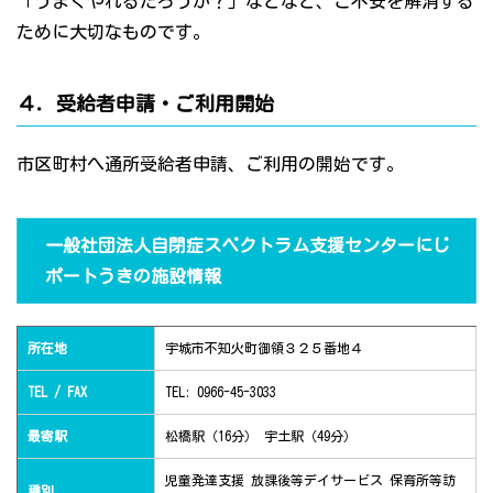
「うまくやれるだろうか？」などなど、ご不安を解消する
ために大切なものです。
４．受給者申請・ご利用開始
市区町村へ通所受給者申請、ご利用の開始です。
一般社団法人自閉症スペクトラム支援センターにじ
ポートうきの施設情報
所在地
宇城市不知火町御領３２５番地４
TEL / FAX
TEL: 0966-45-3033
最寄駅
松橋駅（16分） 宇土駅（49分）
児童発達支援 放課後等デイサービス 保育所等訪
種別