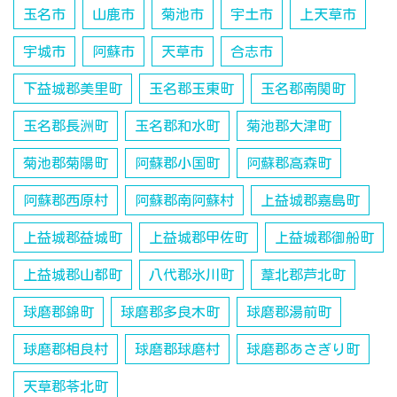
玉名市
山鹿市
菊池市
宇土市
上天草市
宇城市
阿蘇市
天草市
合志市
下益城郡美里町
玉名郡玉東町
玉名郡南関町
玉名郡長洲町
玉名郡和水町
菊池郡大津町
菊池郡菊陽町
阿蘇郡小国町
阿蘇郡高森町
阿蘇郡西原村
阿蘇郡南阿蘇村
上益城郡嘉島町
上益城郡益城町
上益城郡甲佐町
上益城郡御船町
上益城郡山都町
八代郡氷川町
葦北郡芦北町
球磨郡錦町
球磨郡多良木町
球磨郡湯前町
球磨郡相良村
球磨郡球磨村
球磨郡あさぎり町
天草郡苓北町