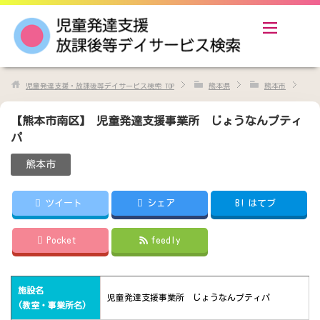
児童発達支援・放課後等デイサービス検索
TOP
熊本県
熊本市
【熊本市南区】 児童発達支援事業所 じょうなんプティ
パ
熊本市
ツイート
シェア
B!
はてブ
Pocket
feedly
施設名
児童発達支援事業所 じょうなんプティパ
(教室・事業所名)