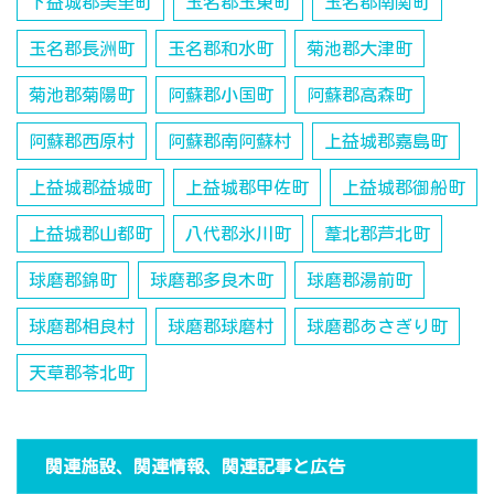
下益城郡美里町
玉名郡玉東町
玉名郡南関町
玉名郡長洲町
玉名郡和水町
菊池郡大津町
菊池郡菊陽町
阿蘇郡小国町
阿蘇郡高森町
阿蘇郡西原村
阿蘇郡南阿蘇村
上益城郡嘉島町
上益城郡益城町
上益城郡甲佐町
上益城郡御船町
上益城郡山都町
八代郡氷川町
葦北郡芦北町
球磨郡錦町
球磨郡多良木町
球磨郡湯前町
球磨郡相良村
球磨郡球磨村
球磨郡あさぎり町
天草郡苓北町
関連施設、関連情報、関連記事と広告