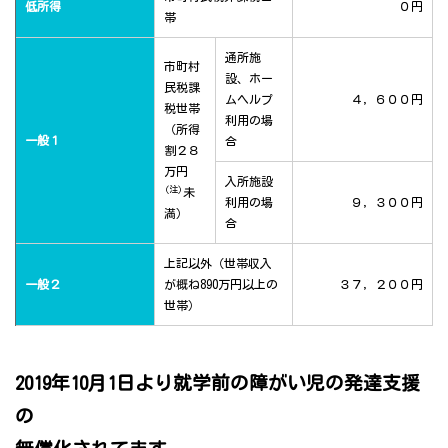
低所得
０円
帯
通所施
市町村
設、ホー
民税課
ムヘルプ
４，６００円
税世帯
利用の場
（所得
一般１
合
割２８
万円
入所施設
(注)
未
利用の場
９，３００円
満）
合
上記以外（世帯収入
一般２
が概ね890万円以上の
３７，２００円
世帯）
2019年10月1日より就学前の障がい児の発達支援
の