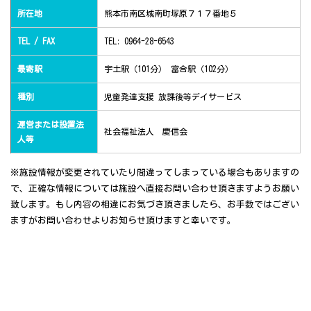
所在地
熊本市南区城南町塚原７１７番地５
TEL / FAX
TEL: 0964-28-6543
最寄駅
宇土駅（101分） 富合駅（102分）
種別
児童発達支援 放課後等デイサービス
運営または設置法
社会福祉法人 慶信会
人等
※施設情報が変更されていたり間違ってしまっている場合もありますの
で、正確な情報については施設へ直接お問い合わせ頂きますようお願い
致します。もし内容の相違にお気づき頂きましたら、お手数ではござい
ますがお問い合わせよりお知らせ頂けますと幸いです。