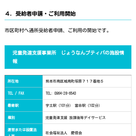
４．受給者申請・ご利用開始
市区町村へ通所受給者申請、ご利用の開始です。
児童発達支援事業所 じょうなんプティパの施設情
報
所在地
熊本市南区城南町塚原７１７番地５
TEL / FAX
TEL: 0964-28-6543
最寄駅
宇土駅（101分） 富合駅（102分）
種別
児童発達支援 放課後等デイサービス
運営または設置法
社会福祉法人 慶信会