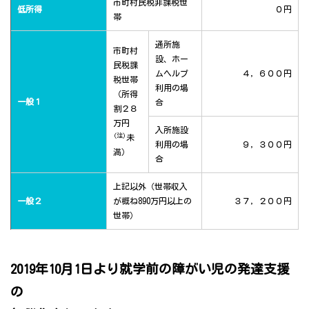
市町村民税非課税世
低所得
０円
帯
通所施
市町村
設、ホー
民税課
ムヘルプ
４，６００円
税世帯
利用の場
（所得
一般１
合
割２８
万円
入所施設
(注)
未
利用の場
９，３００円
満）
合
上記以外（世帯収入
一般２
が概ね890万円以上の
３７，２００円
世帯）
2019年10月1日より就学前の障がい児の発達支援
の