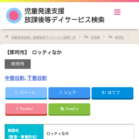
児童発達支援・放課後等デイサービス検索
TOP
茨城県
那珂市
【那珂市】 ロッティなか
那珂市
中菅谷駅
,
下菅谷駅
ツイート
シェア
B!
はてブ
Pocket
feedly
施設名
ロッティなか
(教室・事業所名)