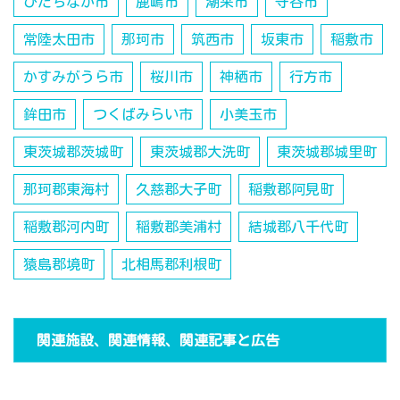
ひたちなか市
鹿嶋市
潮来市
守谷市
常陸太田市
那珂市
筑西市
坂東市
稲敷市
かすみがうら市
桜川市
神栖市
行方市
鉾田市
つくばみらい市
小美玉市
東茨城郡茨城町
東茨城郡大洗町
東茨城郡城里町
那珂郡東海村
久慈郡大子町
稲敷郡阿見町
稲敷郡河内町
稲敷郡美浦村
結城郡八千代町
猿島郡境町
北相馬郡利根町
関連施設、関連情報、関連記事と広告