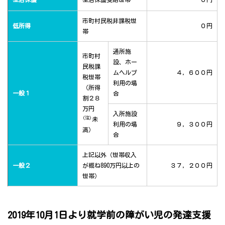
市町村民税非課税世
低所得
０円
帯
通所施
市町村
設、ホー
民税課
ムヘルプ
４，６００円
税世帯
利用の場
（所得
一般１
合
割２８
万円
入所施設
(注)
未
利用の場
９，３００円
満）
合
上記以外（世帯収入
一般２
が概ね890万円以上の
３７，２００円
世帯）
2019年10月1日より就学前の障がい児の発達支援