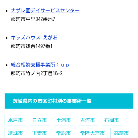
ナザレ園デイサービスセンター
那珂市中里342番地7
キッズハウス えがお
那珂市後台1497番1
総合相談支援事業所１ｕｐ
那珂市竹ノ内2丁目18-2
茨城県内の市区町村別の事業所一覧
水戸市
日立市
土浦市
古河市
石岡市
結城市
下妻市
常総市
常陸大宮市
高萩市