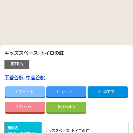
キッズスペース トイロの虹
那珂市
下菅谷駅
,
中菅谷駅
ツイート
シェア
B!
はてブ
Pocket
feedly
施設名
キッズスペース トイロの虹