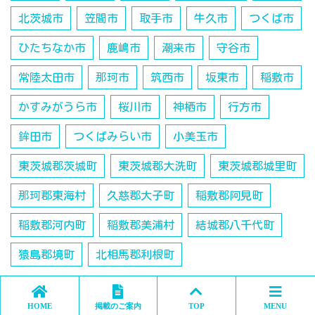
北茨城市
笠間市
取手市
牛久市
つくば市
ひたちなか市
鹿嶋市
潮来市
守谷市
常陸太田市
那珂市
筑西市
坂東市
稲敷市
かすみがうら市
桜川市
神栖市
行方市
鉾田市
つくばみらい市
小美玉市
東茨城郡茨城町
東茨城郡大洗町
東茨城郡城里町
那珂郡東海村
久慈郡大子町
稲敷郡阿見町
稲敷郡河内町
稲敷郡美浦村
結城郡八千代町
猿島郡境町
北相馬郡利根町
HOME
掲載のご案内
TOP
MENU
関連施設、関連情報、関連記事と広告