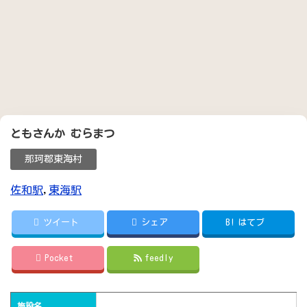
ともさんか むらまつ
那珂郡東海村
佐和駅
,
東海駅
ツイート
シェア
B!
はてブ
Pocket
feedly
施設名