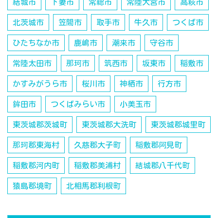
結城市
下妻市
常総市
常陸大宮市
高萩市
北茨城市
笠間市
取手市
牛久市
つくば市
ひたちなか市
鹿嶋市
潮来市
守谷市
常陸太田市
那珂市
筑西市
坂東市
稲敷市
かすみがうら市
桜川市
神栖市
行方市
鉾田市
つくばみらい市
小美玉市
東茨城郡茨城町
東茨城郡大洗町
東茨城郡城里町
那珂郡東海村
久慈郡大子町
稲敷郡阿見町
稲敷郡河内町
稲敷郡美浦村
結城郡八千代町
猿島郡境町
北相馬郡利根町