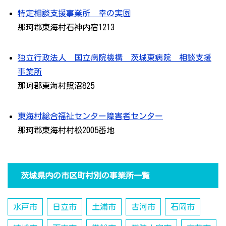
特定相談支援事業所 幸の実園
那珂郡東海村石神内宿1213
独立行政法人 国立病院機構 茨城東病院 相談支援
事業所
那珂郡東海村照沼825
東海村総合福祉センター障害者センター
那珂郡東海村村松2005番地
茨城県内の市区町村別の事業所一覧
水戸市
日立市
土浦市
古河市
石岡市