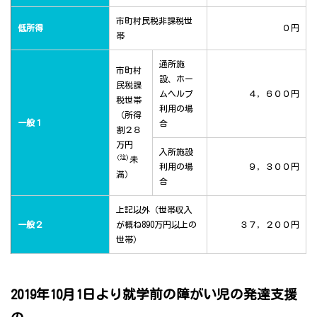
市町村民税非課税世
低所得
０円
帯
通所施
市町村
設、ホー
民税課
ムヘルプ
４，６００円
税世帯
利用の場
（所得
一般１
合
割２８
万円
入所施設
(注)
未
利用の場
９，３００円
満）
合
上記以外（世帯収入
一般２
が概ね890万円以上の
３７，２００円
世帯）
2019年10月1日より就学前の障がい児の発達支援