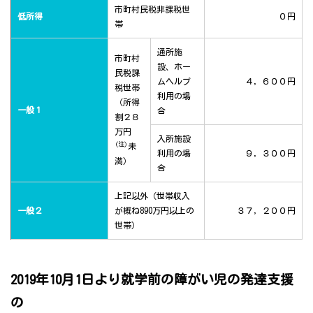
市町村民税非課税世
低所得
０円
帯
通所施
市町村
設、ホー
民税課
ムヘルプ
４，６００円
税世帯
利用の場
（所得
一般１
合
割２８
万円
入所施設
(注)
未
利用の場
９，３００円
満）
合
上記以外（世帯収入
一般２
が概ね890万円以上の
３７，２００円
世帯）
2019年10月1日より就学前の障がい児の発達支援
の