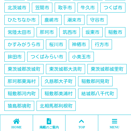
北茨城市
笠間市
取手市
牛久市
つくば市
ひたちなか市
鹿嶋市
潮来市
守谷市
常陸太田市
那珂市
筑西市
坂東市
稲敷市
かすみがうら市
桜川市
神栖市
行方市
鉾田市
つくばみらい市
小美玉市
東茨城郡茨城町
東茨城郡大洗町
東茨城郡城里町
那珂郡東海村
久慈郡大子町
稲敷郡阿見町
稲敷郡河内町
稲敷郡美浦村
結城郡八千代町
猿島郡境町
北相馬郡利根町
HOME
掲載のご案内
TOP
MENU
関連施設、関連情報、関連記事と広告