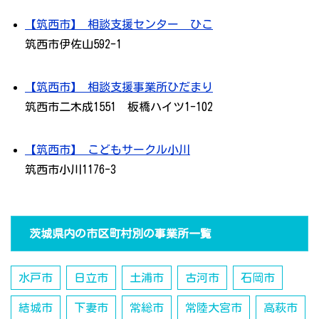
【筑西市】 相談支援センター ひこ
筑西市伊佐山592-1
【筑西市】 相談支援事業所ひだまり
筑西市二木成1551 板橋ハイツ1-102
【筑西市】 こどもサークル小川
筑西市小川1176-3
茨城県内の市区町村別の事業所一覧
水戸市
日立市
土浦市
古河市
石岡市
結城市
下妻市
常総市
常陸大宮市
高萩市