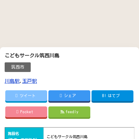
こどもサークル筑西川島
筑西市
川島駅
,
玉戸駅
ツイート
シェア
B!
はてブ
Pocket
feedly
施設名
こどもサークル筑西川島