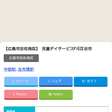
【広島市安佐南区】 児童デイサービスPIECE古市
広島市安佐南区
中筋駅
,
古市橋駅
ツイート
シェア
B!
はてブ
Pocket
feedly
施設名