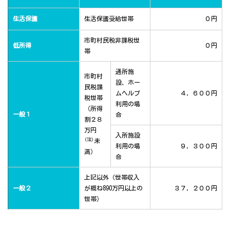
生活保護
生活保護受給世帯
０円
市町村民税非課税世
低所得
０円
帯
通所施
市町村
設、ホー
民税課
ムヘルプ
４，６００円
税世帯
利用の場
（所得
一般１
合
割２８
万円
入所施設
(注)
未
利用の場
９，３００円
満）
合
上記以外（世帯収入
一般２
が概ね890万円以上の
３７，２００円
世帯）