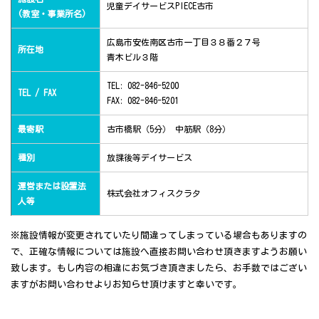
児童デイサービスPIECE古市
(教室・事業所名)
広島市安佐南区古市一丁目３８番２７号
所在地
青木ビル３階
TEL: 082-846-5200
TEL / FAX
FAX: 082-846-5201
最寄駅
古市橋駅（5分） 中筋駅（8分）
種別
放課後等デイサービス
運営または設置法
株式会社オフィスクラタ
人等
※施設情報が変更されていたり間違ってしまっている場合もありますの
で、正確な情報については施設へ直接お問い合わせ頂きますようお願い
致します。もし内容の相違にお気づき頂きましたら、お手数ではござい
ますがお問い合わせよりお知らせ頂けますと幸いです。