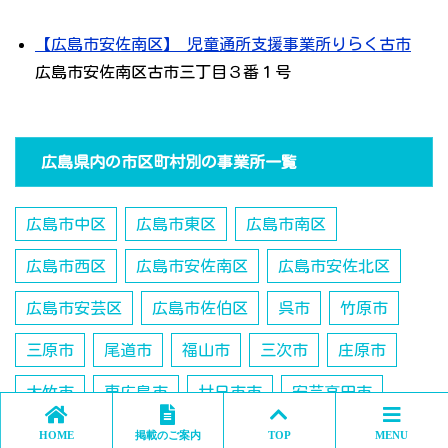
【広島市安佐南区】 児童通所支援事業所りらく古市
広島市安佐南区古市三丁目３番１号
広島県内の市区町村別の事業所一覧
広島市中区
広島市東区
広島市南区
広島市西区
広島市安佐南区
広島市安佐北区
広島市安芸区
広島市佐伯区
呉市
竹原市
三原市
尾道市
福山市
三次市
庄原市
大竹市
東広島市
廿日市市
安芸高田市
江田島市
安芸郡府中町
安芸郡海田町
HOME
掲載のご案内
TOP
MENU