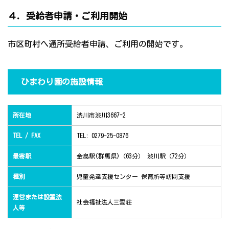
４．受給者申請・ご利用開始
市区町村へ通所受給者申請、ご利用の開始です。
ひまわり園の施設情報
所在地
渋川市渋川3667-2
TEL / FAX
TEL: 0279-25-0876
最寄駅
金島駅(群馬県)（63分） 渋川駅（72分）
種別
児童発達支援センター 保育所等訪問支援
運営または設置法
社会福祉法人三愛荘
人等