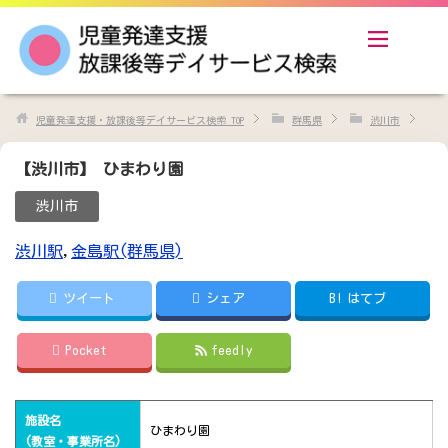
児童発達支援・放課後等デイサービス検索
TOP
群馬県
渋川市
【渋川市】 ひまわり園
渋川市
渋川駅
,
金島駅(群馬県)
ツイート
シェア
B!
はてブ
Pocket
feedly
施設名
ひまわり園
(教室・事業所名)