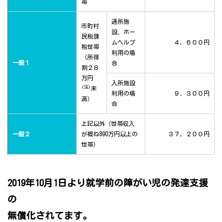
帯
通所施
市町村
設、ホー
民税課
ムヘルプ
４，６００円
税世帯
利用の場
（所得
一般１
合
割２８
万円
入所施設
(注)
未
利用の場
９，３００円
満）
合
上記以外（世帯収入
一般２
が概ね890万円以上の
３７，２００円
世帯）
2019年10月1日より就学前の障がい児の発達支援
の
無償化されてます。