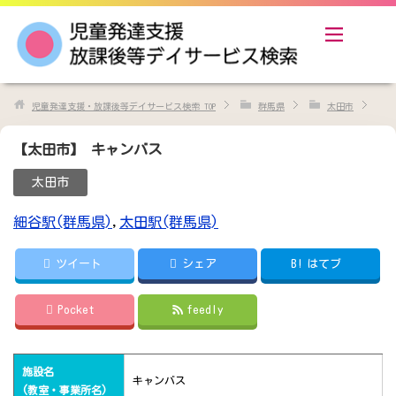
児童発達支援・放課後等デイサービス検索
TOP
群馬県
太田市
【太田市】 キャンバス
太田市
細谷駅(群馬県)
,
太田駅(群馬県)
ツイート
シェア
B!
はてブ
Pocket
feedly
施設名
キャンバス
(教室・事業所名)