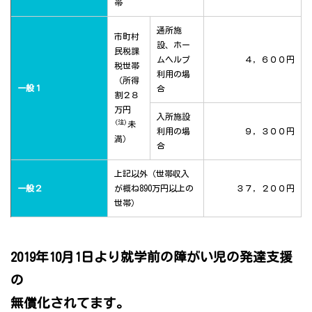
帯
通所施
市町村
設、ホー
民税課
ムヘルプ
４，６００円
税世帯
利用の場
（所得
一般１
合
割２８
万円
入所施設
(注)
未
利用の場
９，３００円
満）
合
上記以外（世帯収入
一般２
が概ね890万円以上の
３７，２００円
世帯）
2019年10月1日より就学前の障がい児の発達支援
の
無償化されてます。