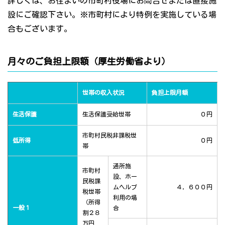
詳しくは、お住まいの市町村役場にお問合せまたは直接施
設にご確認下さい。※市町村により特例を実施している場
合もございます。
月々のご負担上限額（厚生労働省より）
世帯の収入状況
負担上限月額
生活保護
生活保護受給世帯
０円
市町村民税非課税世
低所得
０円
帯
通所施
市町村
設、ホー
民税課
ムヘルプ
４，６００円
税世帯
利用の場
（所得
一般１
合
割２８
万円