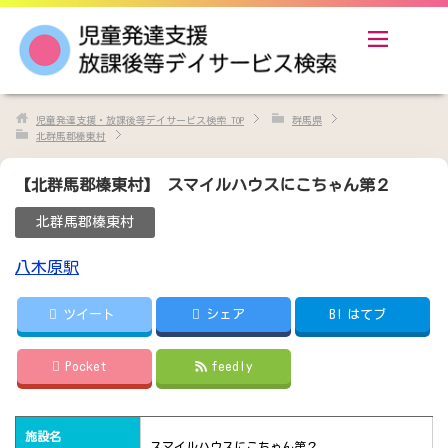
児童発達支援・放課後等デイサービス検索
TOP
群馬県
北群馬郡榛東村
【北群馬郡榛東村】 スマイルハウスにこちゃん第２
北群馬郡榛東村
八木原駅
ツイート
シェア
B!
はてブ
Pocket
feedly
施設名
スマイルハウスにこちゃん第２