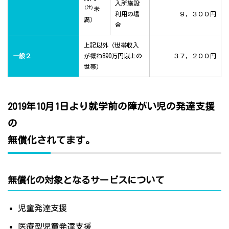
入所施設
(注)
未
利用の場
９，３００円
満）
合
上記以外（世帯収入
一般２
が概ね890万円以上の
３７，２００円
世帯）
2019年10月1日より就学前の障がい児の発達支援
の
無償化されてます。
無償化の対象となるサービスについて
児童発達支援
医療型児童発達支援