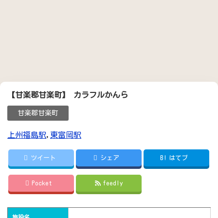
【甘楽郡甘楽町】 カラフルかんら
甘楽郡甘楽町
上州福島駅
,
東富岡駅
ツイート
シェア
B!
はてブ
Pocket
feedly
施設名