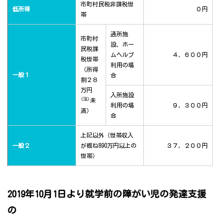
市町村民税非課税世
低所得
０円
帯
通所施
市町村
設、ホー
民税課
ムヘルプ
４，６００円
税世帯
利用の場
（所得
一般１
合
割２８
万円
入所施設
(注)
未
利用の場
９，３００円
満）
合
上記以外（世帯収入
一般２
が概ね890万円以上の
３７，２００円
世帯）
2019年10月1日より就学前の障がい児の発達支援
の