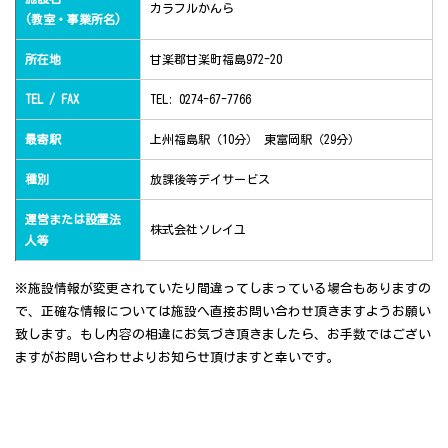
カラフルかんら
(教室・事業所名)
所在地
甘楽郡甘楽町福島972-20
TEL / FAX
TEL: 0274-67-7766
最寄駅
上州福島駅（10分） 東富岡駅（29分）
種別
放課後等デイサービス
運営または設置法
株式会社ソレイユ
人等
※施設情報が変更されていたり間違ってしまっている場合もありますの
で、正確な情報については施設へ直接お問い合わせ頂きますようお願い
致します。もし内容の相違にお気づき頂きましたら、お手数ではござい
ますがお問い合わせよりお知らせ頂けますと幸いです。