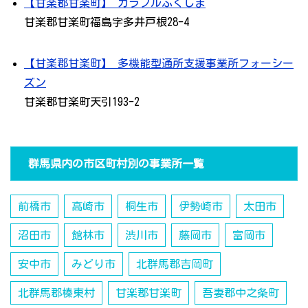
【甘楽郡甘楽町】 カラフルふくしま
甘楽郡甘楽町福島字多井戸根28-4
【甘楽郡甘楽町】 多機能型通所支援事業所フォーシー
ズン
甘楽郡甘楽町天引193-2
群馬県内の市区町村別の事業所一覧
前橋市
高崎市
桐生市
伊勢崎市
太田市
沼田市
館林市
渋川市
藤岡市
富岡市
安中市
みどり市
北群馬郡吉岡町
北群馬郡榛東村
甘楽郡甘楽町
吾妻郡中之条町