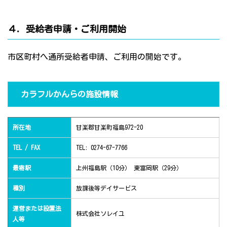
４．受給者申請・ご利用開始
市区町村へ通所受給者申請、ご利用の開始です。
カラフルかんらの施設情報
所在地
甘楽郡甘楽町福島972-20
TEL / FAX
TEL: 0274-67-7766
最寄駅
上州福島駅（10分） 東富岡駅（29分）
種別
放課後等デイサービス
運営または設置法
株式会社ソレイユ
人等