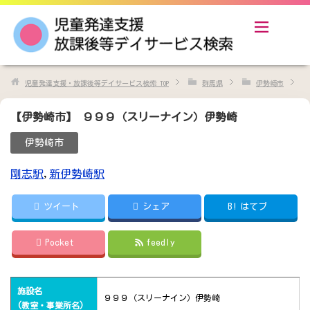
児童発達支援・放課後等デイサービス検索
TOP
群馬県
伊勢崎市
【伊勢崎市】 ９９９（スリーナイン）伊勢崎
伊勢崎市
剛志駅
,
新伊勢崎駅
ツイート
シェア
B!
はてブ
Pocket
feedly
施設名
９９９（スリーナイン）伊勢崎
(教室・事業所名)