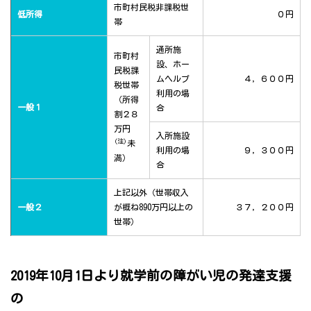
市町村民税非課税世
低所得
０円
帯
通所施
市町村
設、ホー
民税課
ムヘルプ
４，６００円
税世帯
利用の場
（所得
一般１
合
割２８
万円
入所施設
(注)
未
利用の場
９，３００円
満）
合
上記以外（世帯収入
一般２
が概ね890万円以上の
３７，２００円
世帯）
2019年10月1日より就学前の障がい児の発達支援
の