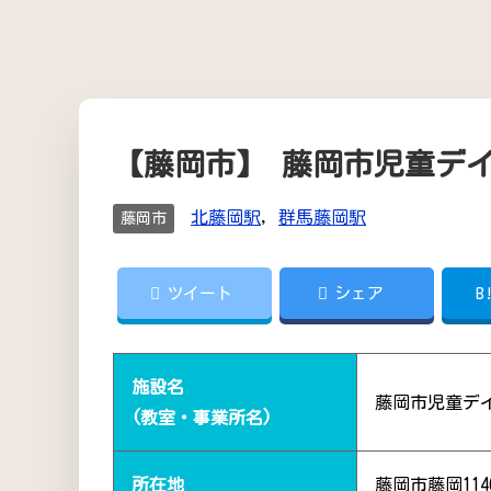
【藤岡市】 藤岡市児童デ
北藤岡駅
,
群馬藤岡駅
藤岡市
ツイート
シェア
B
施設名
藤岡市児童デ
(教室・事業所名)
所在地
藤岡市藤岡1146